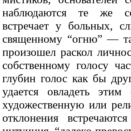
наблюдаются те же со
встречает у больных, 
священному “огню” — та
произошел раскол личнос
собственному голосу ча
глубин голос как бы дру
удается овладеть этим
художественную или рел
отклонения встречаютс
интуиция, “далеко превос