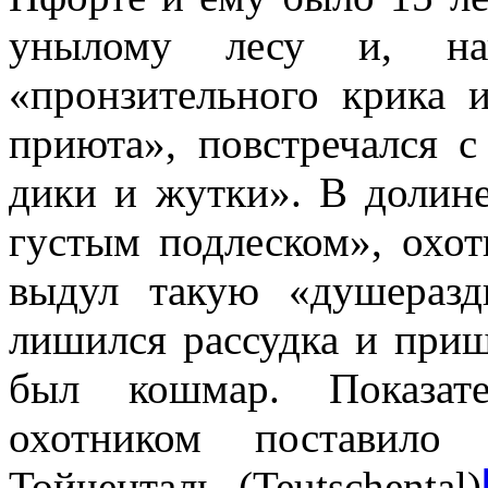
унылому лесу и, нап
«пронзительного крика и
приюта», повстречался 
дики и жутки». В долине
густым подлеском», охот
выдул такую «душераз
лишился рассудка и приш
был кошмар. Показате
охотником поставило
Тойченталь (Teutschental)