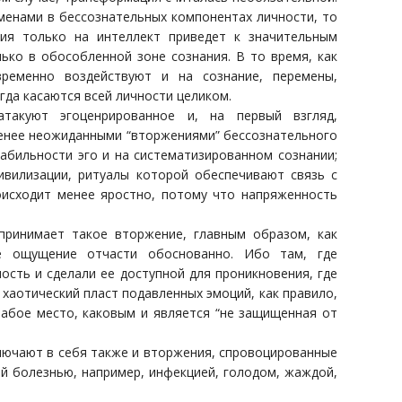
ременами в бессознательных компонентах личности, то
ия только на интеллект приведет к значительным
ько в обособленной зоне сознания. В то время, как
временно воздействуют и на сознание, перемены,
да касаются всей личности целиком.
такуют эгоценрированное и, на первый взгляд,
менее неожиданными “вторжениями” бессознательного
абильности эго и на систематизированном сознании;
ивилизации, ритуалы которой обеспечивают связь с
оисходит менее яростно, потому что напряженность
спринимает такое вторжение, главным образом, как
ое ощущение отчасти обоснованно. Ибо там, где
сть и сделали ее доступной для проникновения, где
 хаотический пласт подавленных эмоций, как правило,
лабое место, каковым и является “не защищенная от
лючают в себя также и вторжения, спровоцированные
й болезнью, например, инфекцией, голодом, жаждой,