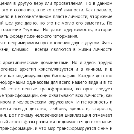
ения в другую веру или просветления. Но в данном
го и сознанию, а не ко всей личности. Как правило,
зрело в бессознательном пласте личности; вторжение
й шел уже давно, но эго не могло его заметить. По
вторжение “чужака. Но даже одержимость, которая
нять форму психического “вторжения.
я в непримиримом противоречии друг с другом. Фазы
изни, климакс - всегда являются в жизни личности
 архетипическими доминантами. Но и здесь трудно
огенезе архетип кристаллизуется и в личном, и в
е и как индивидуальную биографию. Каждое детство
нсформации одинаковы для всего нашего вида и в то
бой естественные трансформации, которые следует
ные трансформации, они охватывают всю личность, как
 миром и человеческим окружением. Интенсивность и
чти всегда детство, любовь, зрелость, старость,
ния. Вот почему человеческая цивилизация отмечает
нный аспект фазы развития поднимается до осознания
 трансформации, и что мир трансформируется с ним и