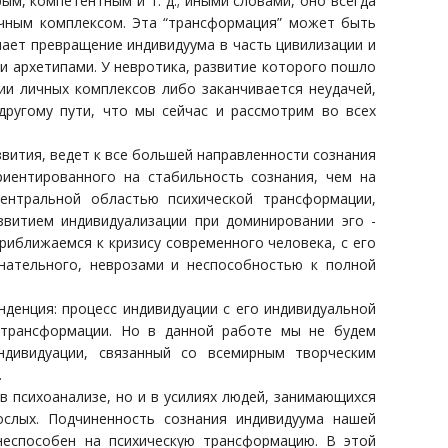
, компетентным и т. д.; иными словами, оно всегда
личным комплексом. Эта “трансформация” может быть
чает превращение индивидуума в часть цивилизации и
 архетипами. У невротика, развитие которого пошло
ии личных комплексов либо заканчивается неудачей,
другому пути, что мы сейчас и рассмотрим во всех
звития, ведет к все большей направленности сознания
иентированного на стабильность сознания, чем на
ентральной областью психической трансформации,
звитием индивидуализации при доминировании эго -
риближаемся к кризису современного человека, с его
нательного, неврозами и неспособностью к полной
нденция: процесс индивидуации с его индивидуальной
 трансформации. Но в данной работе мы не будем
дивидуации, связанный со всемирным творческим
.
 психоанализе, но и в усилиях людей, занимающихся
ослых. Подчиненность сознания индивидуума нашей
неспособен на психическую трансформацию. В этой