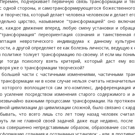
Перемен, подчеркивает первичную связь трансформации и тв
с одной стороны, и самотрансформирующегося божественного 
 и творчества, который делает человека человеком и делает ег
едельно царство, называемое “трансформацией" оно включае
е, каждое движение вперед, любую смену установки и обращ
“трансформация" переориентация сознания и таинственная 
аптация невротического индивидуума к данному культурн
сти, а другой определяет ее как болезнь личности, ведущую к
 и политике толкует трансформацию по-своему. И если мы пони
де тогда психологу взять критерий, который даст ему в
оворя уже о трансформации творческой?
большей части с частичными изменениями, частичными транс
трансформации ни в коем случае нельзя считать незначительны
е которого воплощается сам эго-комплекс, дифференциация и
го усиление посредством изменения старого содержимого и а
резвычайно важными процессами трансформации. На протяжени
ивной цивилизации до цивилизации сложной, было связано с ка
абывать, что всего лишь сто лет тому назад человек счита
чуть ли не главной своей задачей. даже еще недавно, после
ка совершенно непредставимым образом, образование состав
сформацию сознания и осознанных установок; - или, в противн