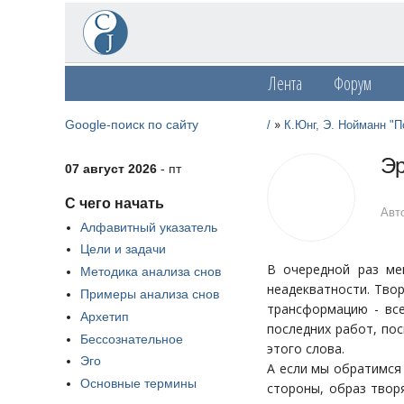
Лента
Форум
»
Google-поиск по сайту
/
К.Юнг, Э. Нойманн "П
Эр
07 август 2026
- пт
С чего начать
Авто
Алфавитный указатель
Цели и задачи
В очередной раз ме
Методика анализа снов
неадекватности. Твор
Примеры анализа снов
трансформацию - все
Архетип
последних работ, по
Бессознательное
этого слова.
Эго
А если мы обратимся
Основные термины
стороны, образ твор