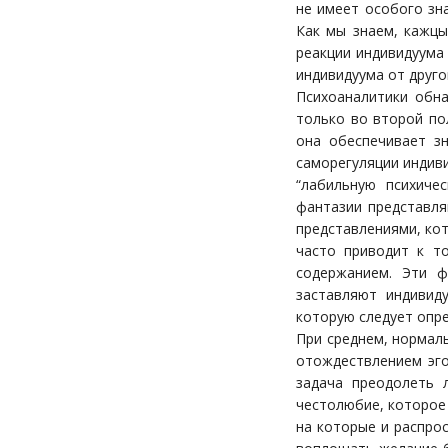
не имеет особого зн
Как мы знаем, кажцы
реакции индивидуума
индивидуума от друго
Психоаналитики обна
только во второй по
она обеспечивает з
саморегуляции индиви
“лабильную психиче
фантазии представля
представлениями, ко
часто приводит к то
содержанием. Эти ф
заставляют индивид
которую следует опре
При среднем, нормаль
отождествлением эго
задача преодолеть 
честолюбие, которое 
на которые и распро