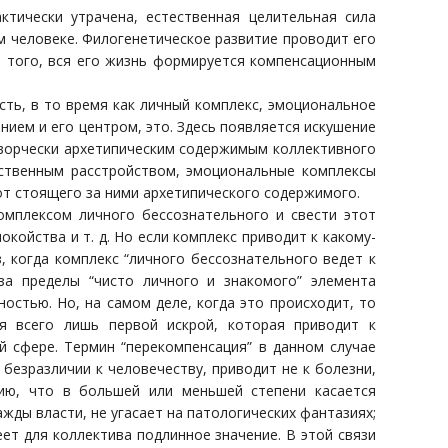
тически утрачена, естественная целительная сила
м человеке. Филогенетическое развитие проводит его
е того, вся его жизнь формируется компенсационным
ть, в то время как личный комплекс, эмоциональное
нием и его центром, это. Здесь появляется искушение
творчески архетипическим содержимым коллективного
мственным расстройством, эмоциональные комплексы
т стоящего за ними архетипического содержимого.
омплексом личного бессознательного и свести этот
койства и т. д. Но если комплекс приводит к какому-
, когда комплекс “личного бессознательного ведет к
за пределы “чисто личного и знакомого” элемента
остью. Но, на самом деле, когда это происходит, то
ся всего лишь первой искрой, которая приводит к
ой сфере. Термин “перекомпенсация” в данном случае
безразличии к человечеству, приводит не к болезни,
ию, что в большей или меньшей степени касается
жды власти, не угасает на патологических фантазиях;
еет для коллектива подлинное значение. В этой связи