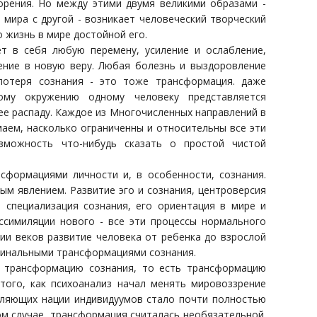
орения. Но между этими двумя великими образами -
мира с другой - возникает человеческий творческий
о жизнь в мире достойной его.
т в себя любую перемену, усиление и ослабление,
ение в новую веру. Любая болезнь и выздоровление
потеря сознания - это тоже трансформация. даже
ому окружению одному человеку представляется
 ее распаду. Каждое из Многочисленных направлений в
маем, насколько ограниченны и относительны все эти
озможность что-нибудь сказать о простой чистой
формациями личности и, в особенности, сознания.
м явлением. Развитие эго и сознания, центроверсия
 специализация сознания, его ориентация в мире и
ссимиляции нового - все эти процессы нормального
и веков развитие человека от ребенка до взрослой
рдинальными трансформациями сознания.
л трансформацию сознания, то есть трансформацию
 того, как психоанализ начал менять мировоззрение
ляющих нации индивидуумов стало почти полностью
ом случае, трансформация считалась необязательной.