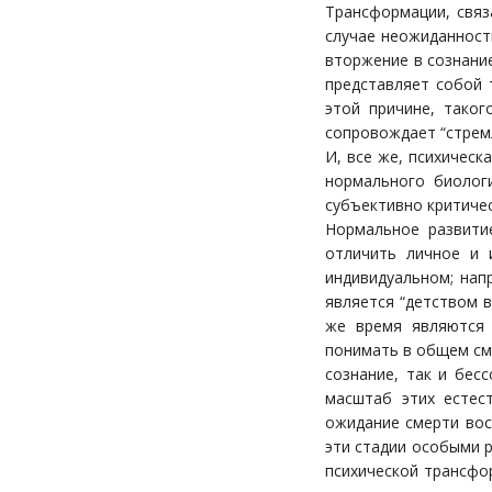
Трансформации, связ
случае неожиданност
вторжение в сознани
представляет собой 
этой причине, таког
сопровождает “стрем
И, все же, психичес
нормального биологи
субъективно критиче
Нормальное развити
отличить личное и 
индивидуальном; нап
является “детством 
же время являются 
понимать в общем смы
сознание, так и бес
масштаб этих естест
ожидание смерти вос
эти стадии особыми 
психической трансфор