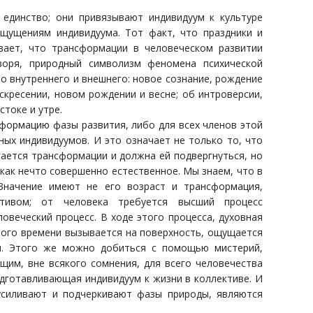
единство; они привязывают индивидуум к культуре
щущениям индивидуума. Тот факт, что праздники и
вает, что трансформации в человеческом развитии
воря, природный символизм феномена психической
о внутреннего и внешнего: новое сознание, рождение
скресении, новом рождении и весне; об интроверсии,
стоке и утре.
сформацию фазы развития, либо для всех членов этой
ных индивидуумов. И это означает не только то, что
ается трансформации и должна ей подвергнуться, но
как нечто совершенно естественное. Мы знаем, что в
Значение имеют не его возраст и трансформация,
ктивом; от человека требуется высший процесс
овеческий процесс. В ходе этого процесса, духовная
тного времени вызывается на поверхность, ощущается
ия. Этого же можно добиться с помощью мистерий,
щим, вне всякого сомнения, для всего человечества
дготавливающая индивидуум к жизни в коллективе. И
усиливают и подчеркивают фазы природы, являются