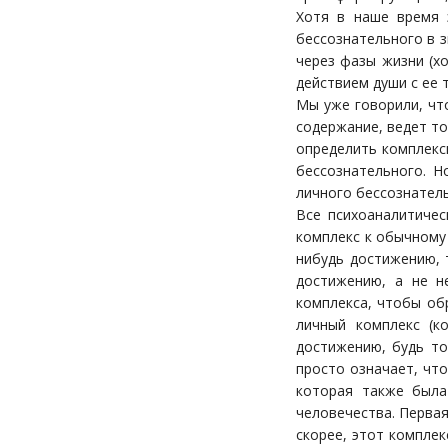
Хотя в наше время э
бессознательного в 
через фазы жизни (х
действием души с ее 
Мы уже говорили, чт
содержание, ведет то
определить комплекс
бессознательного. Н
личного бессознател
Все психоаналитичес
комплекс к обычному 
нибудь достижению, 
достижению, а не не
комплекса, чтобы обр
личный комплекс (к
достижению, будь то 
просто означает, что
которая также была
человечества. Первая
скорее, этот комплек