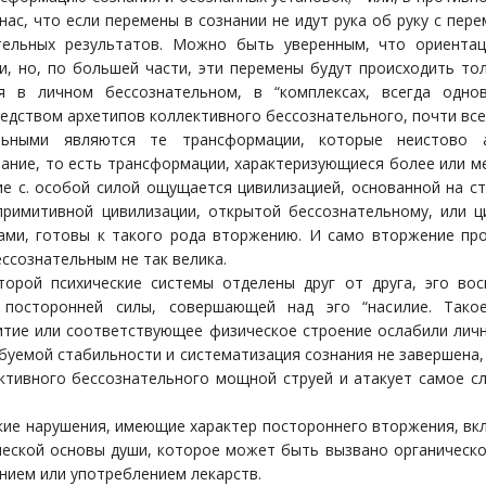
нас, что если перемены в сознании не идут рука об руку с пе
тельных результатов. Можно быть уверенным, что ориентац
и, но, по большей части, эти перемены будут происходить тол
я в личном бессознательном, в “комплексах, всегда одно
дством архетипов коллективного бессознательного, почти всег
льными являются те трансформации, которые неистово а
нание, то есть трансформации, характеризующиеся более или 
ие с. особой силой ощущается цивилизацией, основанной на ст
примитивной цивилизации, открытой бессознательному, или ц
ами, готовы к такого рода вторжению. И само вторжение пр
ссознательным не так велика.
торой психические системы отделены друг от друга, эго во
, посторонней силы, совершающей над эго “насилие. Так
итие или соответствующее физическое строение ослабили лично
буемой стабильности и систематизация сознания не завершена,
ктивного бессознательного мощной струей и атакует самое с
кие нарушения, имеющие характер постороннего вторжения, вк
еской основы души, которое может быть вызвано органическо
нием или употреблением лекарств.