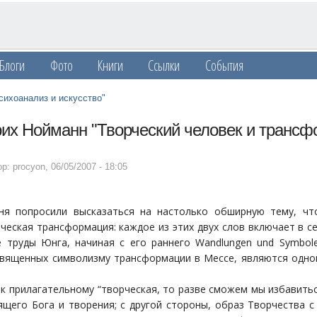
Блоги
Фото
Книги
Ссылки
События
сихоанализ и искусство"
их Нойманн "Творческий человек и трансф
р: procyon
,
06/05/2007 - 18:05
ня попросили высказаться на настолько обширную тему, чт
ческая трансформация: каждое из этих двух слов включает в с
 труды Юнга, начиная с его раннего Wandlungen und Symbole 
священных символизму трансформации в Мессе, являются одно
 к прилагательному “творческая, то разве сможем мы избавит
ящего Бога и творения; с другой стороны, образ Творчества с