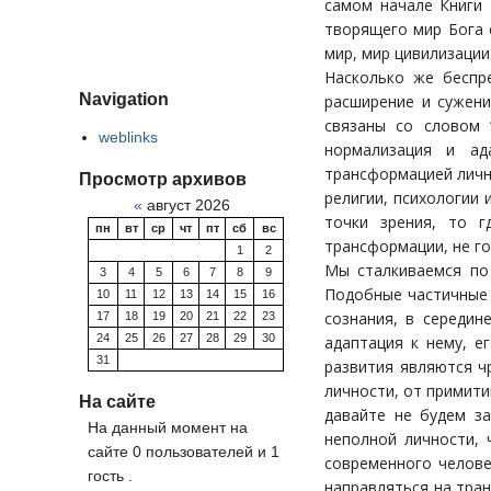
самом начале Книги 
творящего мир Бога 
мир, мир цивилизации
Насколько же беспр
Navigation
расширение и сужени
связаны со словом 
weblinks
нормализация и ад
трансформацией лично
Просмотр архивов
религии, психологии
«
август 2026
точки зрения, то г
пн
вт
ср
чт
пт
сб
вс
трансформации, не г
1
2
Мы сталкиваемся по 
3
4
5
6
7
8
9
Подобные частичные 
10
11
12
13
14
15
16
сознания, в середин
17
18
19
20
21
22
23
24
25
26
27
28
29
30
адаптация к нему, е
31
развития являются ч
личности, от примит
На сайте
давайте не будем з
На данный момент на
неполной личности, 
сайте 0 пользователей и 1
современного челове
гость .
направляться на тран