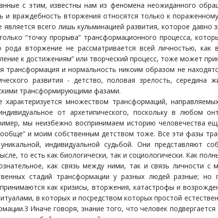
анные с этим, известны нам из феномена неожиданного обращ
ь и враждебность вторжения относятся только к пораженному э
е является всего лишь кульминацией развития, которое давно 
только “точку прорыва” трансформационного процесса, которы
о рода вторжение не рассматривается всей личностью, как 
ление к достижениям” или творческий процесс, тоже может при
кая трансформация и нормальность никоим образом не находятс
ческого развития - детство, половая зрелость, середина ж
скими трансформирующими фазами.
е характеризуется множеством трансформаций, направляемых
индивидуальное от архетипического, поскольку в любом онт
ример, мы неизбежно воспринимаем историю человечества ещ
вообще” и моим собственным детством тоже. Все эти фазы тра
уникальной, индивидуальной судьбой. Они представляют со
сле, то есть как биологически, так и социологически. Как пол
сознательное, как связь между ними, так и связь личности с
венных стадий трансформации у разных людей разные; но по
принимаются как кризисы, вторжения, катастрофы и возрожде
ритуалами, в которых и посредством которых простой естестве
мации.3 Иначе говоря, знание того, что человек подвергается