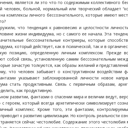
ачения, является ли это что-то содержимым коллективного бес
й человек, больной, нормальный или творческий обладает “ко
 на комплексы личного бессознательного, которые имеют мест
го?
ружили, что тенденция к равновесию и целостности личности
ловине жизни индивидуума, но с самого ее начала. Эта тенден
начительные бессознательные контрмеры, которые способст
дуума, который действует, как в психической, так и в органиче
скую позицию, определенную личным комплексом. Прежде вс
ют собой связь, установленную самим бессознательным межд
торые зачастую толкуются, как образы желаний и представлени
му, что человек забывает о конструктивном воздействии фа
антазии указывают заблокированной личности новое напра
уума стать продуктивным. Связь с первичным образам, арх
делить, как продуктивную.
ном развитии, фантазии о спасении мира и величии ведут, вер
 с героем, который всегда архетипически символизирует созна
личный комплекс. Кроме того, эти фантазии, контролируем
приводит к развитию цивилизации. Но контроль реальности озна
страняется сейчас честолюбие. Содержание этого честолюбия