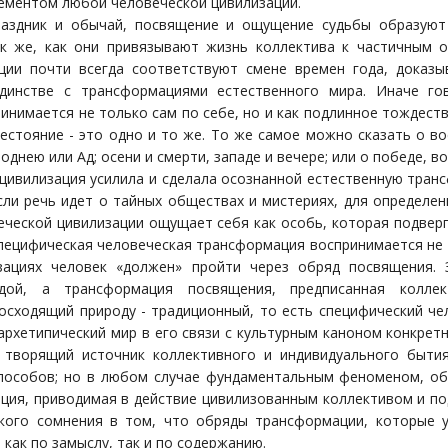
лементом любой человеческой цивилизации.
раздник и обычай, посвящение и ощущение судьбы образуют 
к же, как они привязывают жизнь коллектива к частичным о
ции почти всегда соответствуют смене времен года, доказы
динстве с трансформациями естественного мира. Иначе го
нимается не только сам по себе, но и как подлинное тождеств
естояние - это одно и то же. То же самое можно сказать о во
днею или Ад; осени и смерти, западе и вечере; или о победе, во
 цивилизация усилила и сделала осознанной естественную тран
сли речь идет о тайных обществах и мистериях, для определен
еческой цивилизации ощущает себя как особь, которая подверг
специфическая человеческая трансформация воспринимается не 
зациях человек «должен» пройти через обряд посвящения. 
одой, а трансформация посвящения, предписанная колле
осходящий природу - традиционный, то есть специфический чел
 архетипический мир в его связи с культурным каноном конкре
к творящий источник коллективного и индивидуального быт
способов; но в любом случае фундаментальным феноменом, об
ция, приводимая в действие цивилизованным коллективом и по
кого сомнения в том, что обряды трансформации, которые 
ак по замыслу, так и по содержанию.