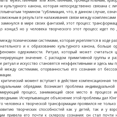
ыть “мужественным” или женственным, проницательным, храбрым
ти культурного канона, которая непосредственно связана с 
сплывчатым термином “сублимация, что, в данном случае, озна
озможным в результате налаживания связи между комплексами и
н замкнулся в мире своих фантазий, этот процесс трансформац
о конца;5 но у человека творческого этот процесс идет по 
между психическими системами, которая укрепляется в ходе ра
нательного и к образованию культурного канона, больше ор
еномен одержимости. Ритуал, который может считаться ц
енерирующее значение. С распадом примитивной группы и ра
е ритуал и искусство становятся неэффективными и здесь мы п
ой между системами, оторванностью его сознания от бессоз
мации.
т критический момент вступает в действие компенсационная те
идуальными обрядами. Возникает проблема индивидуальной
мирующий процесс, занимающий свое место в процессе ин
изводными. Исчерпывающее объяснение этой проблемы дал Юнг
о человека к творческой трансформации проявился не только в
азвитию творческих способностей как у детей, так и у взр
ии привела его почти к склерозу сознания: он стал почти 