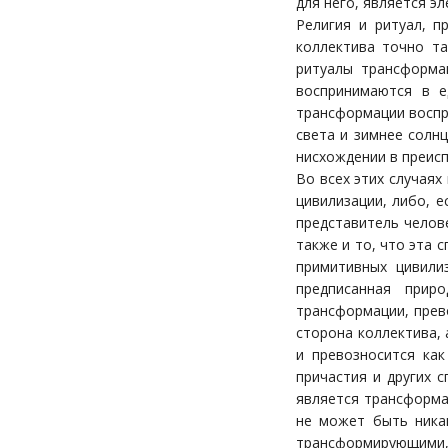
для него, является э
Религия и ритуал, п
коллектива точно та
ритуалы трансформа
воспринимаются в е
трансформации воспри
света и зимнее солнц
нисхождении в преиспо
Во всех этих случаях
цивилизации, либо, е
представитель челов
также и то, что эта 
примитивных цивили
предписанная прир
трансформации, прев
сторона коллектива,
и превозносится ка
причастия и других 
является трансформа
не может быть ника
трансформирующими, к