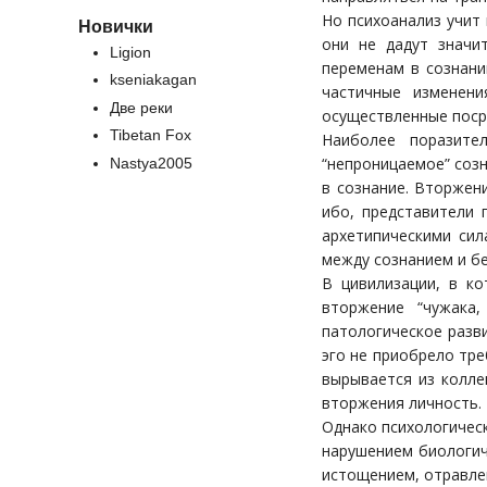
Но психоанализ учит 
Новички
они не дадут значи
Ligion
переменам в сознани
kseniakagan
частичные изменени
Две реки
осуществленные посре
Tibetan Fox
Наиболее поразите
“непроницаемое” соз
Nastya2005
в сознание. Вторжен
ибо, представители 
архетипическими сил
между сознанием и бе
В цивилизации, в ко
вторжение “чужака
патологическое разв
эго не приобрело тре
вырывается из колле
вторжения личность.
Однако психологичес
нарушением биологич
истощением, отравле