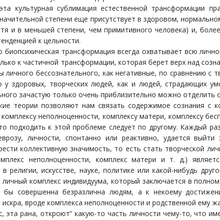
та культурная сублимация естественной трансформации прак
значительной степени еще присутствует в здоровом, нормально
отя и в меньшей степени, чем примитивного человека) и, боле
тенденцией к цельности.
о биопсихическая трансформация всегда охватывает всю личнос
лько к частичной трансформации, которая берет верх над созна
ы личного бессознательного, как негативные, по сравнению с 
о у здоровых, творческих людей, как и людей, страдающих у
ьного зачастую только очень приблизительно можно отделить о
кие теории позволяют нам связать содержимое сознания с к
комплексу неполноценности, комплексу матери, комплексу беспо
то подходить к этой проблеме следует по другому. Каждый раз
врозу, личности, спонтанно или реактивно, удается выйти 
ести коллективную значимость, то есть стать творческой личн
омплекс неполноценности, комплекс матери и т. д.) являет
в религии, искусстве, науке, политике или какой-нибудь друг
 личный комплекс индивидуума, который заключается в полном 
 бы совершенна безразлична людям, а к некоему достижен
 искра, вроде комплекса неполноценности и родственной ему жа
с, эта рана, откроют” какую-то часть личности чему-то, что им