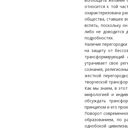
воплощать желание б
относится к той час
охарактеризована ра
общества, ставшее в
вспять, поскольку о
либо не доводится д
подробностях.
Наличие перегородки 
на защиту от бессоз
трансформирующий ф
утрачивает свое рег
сознания, религиозны
жесткой перегородк
творческой трансфор
Как мы знаем, в это
мифологией и индив
обсуждать трансфор
принципом и его про
Поворот современног
образованием, по р
однобокой цивилизац