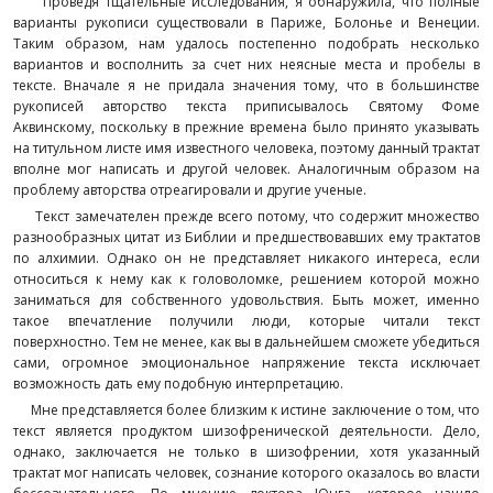
Проведя тщательные исследования, я обнаружила, что полные
варианты рукописи существовали в Париже, Болонье и Венеции.
Таким образом, нам удалось постепенно подобрать несколько
вариантов и восполнить за счет них неясные места и пробелы в
тексте. Вначале я не придала значения тому, что в большинстве
рукописей авторство текста приписывалось Святому Фоме
Аквинскому, поскольку в прежние времена было принято указывать
на титульном листе имя известного человека, поэтому данный трактат
вполне мог написать и другой человек. Аналогичным образом на
проблему авторства отреагировали и другие ученые.
Текст замечателен прежде всего потому, что содержит множество
разнообразных цитат из Библии и предшествовавших ему трактатов
по алхимии. Однако он не представляет никакого интереса, если
относиться к нему как к головоломке, решением которой можно
заниматься для собственного удовольствия. Быть может, именно
такое впечатление получили люди, которые читали текст
поверхностно. Тем не менее, как вы в дальнейшем сможете убедиться
сами, огромное эмоциональное напряжение текста исключает
возможность дать ему подобную интерпретацию.
Мне представляется более близким к истине заключение о том, что
текст является продуктом шизофренической деятельности. Дело,
однако, заключается не только в шизофрении, хотя указанный
трактат мог написать человек, сознание которого оказалось во власти