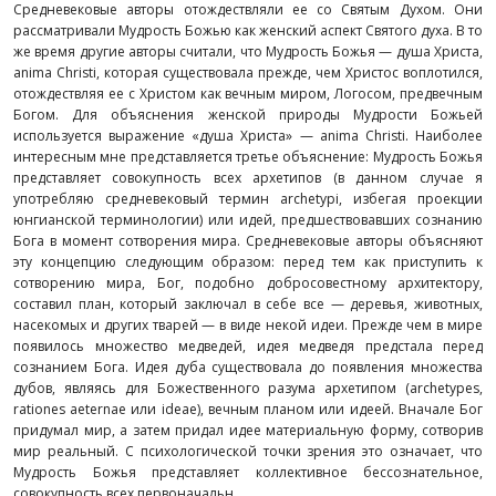
Средневековые авторы отождествляли ее со Святым Духом. Они
рассматривали Мудрость Божью как женский аспект Святого духа. В то
же время другие авторы считали, что Мудрость Божья — душа Христа,
anima Christi, которая существовала прежде, чем Христос воплотился,
отождествляя ее с Христом как вечным миром, Логосом, предвечным
Богом. Для объяснения женской природы Мудрости Божьей
используется выражение «душа Христа» — anima Christi. Наиболее
интересным мне представляется третье объяснение: Мудрость Божья
представляет совокупность всех архетипов (в данном случае я
употребляю средневековый термин archetypi, избегая проекции
юнгианской терминологии) или идей, предшествовавших сознанию
Бога в момент сотворения мира. Средневековые авторы объясняют
эту концепцию следующим образом: перед тем как приступить к
сотворению мира, Бог, подобно добросовестному архитектору,
составил план, который заключал в себе все — деревья, животных,
насекомых и других тварей — в виде некой идеи. Прежде чем в мире
появилось множество медведей, идея медведя предстала перед
сознанием Бога. Идея дуба существовала до появления множества
дубов, являясь для Божественного разума архетипом (archetypes,
rationes aeternae или ideae), вечным планом или идеей. Вначале Бог
придумал мир, а затем придал идее материальную форму, сотворив
мир реальный. С психологической точки зрения это означает, что
Мудрость Божья представляет коллективное бессознательное,
совокупность всех первоначальн