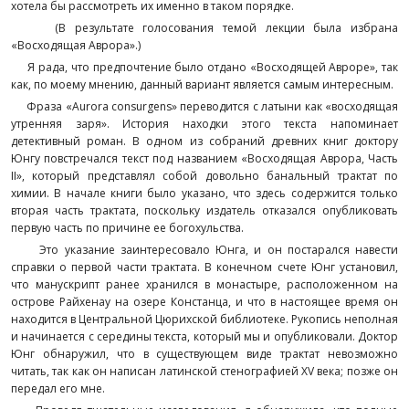
хотела бы рассмотреть их именно в таком порядке.
(В результате голосования темой лекции была избрана
«Восходящая Аврора».)
Я рада, что предпочтение было отдано «Восходящей Авроре», так
как, по моему мнению, данный вариант является самым интересным.
Фраза «Aurora consurgens» переводится с латыни как «восходящая
утренняя заря». История находки этого текста напоминает
детективный роман. В одном из собраний древних книг доктору
Юнгу повстречался текст под названием «Восходящая Аврора, Часть
II», который представлял собой довольно банальный трактат по
химии. В начале книги было указано, что здесь содержится только
вторая часть трактата, поскольку издатель отказался опубликовать
первую часть по причине ее богохульства.
Это указание заинтересовало Юнга, и он постарался навести
справки о первой части трактата. В конечном счете Юнг установил,
что манускрипт ранее хранился в монастыре, расположенном на
острове Райхенау на озере Констанца, и что в настоящее время он
находится в Центральной Цюрихской библиотеке. Рукопись неполная
и начинается с середины текста, который мы и опубликовали. Доктор
Юнг обнаружил, что в существующем виде трактат невозможно
читать, так как он написан латинской стенографией XV века; позже он
передал его мне.