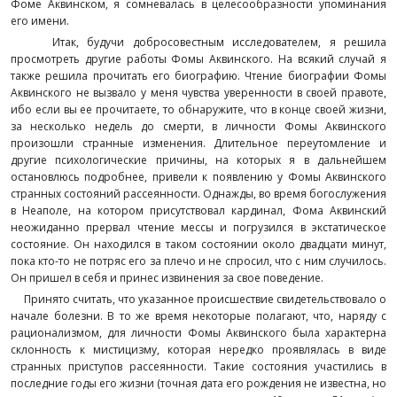
Фоме Аквинском, я сомневалась в целесообразности упоминания
его имени.
Итак, будучи добросовестным исследователем, я решила
просмотреть другие работы Фомы Аквинского. На всякий случай я
также решила прочитать его биографию. Чтение биографии Фомы
Аквинского не вызвало у меня чувства уверенности в своей правоте,
ибо если вы ее прочитаете, то обнаружите, что в конце своей жизни,
за несколько недель до смерти, в личности Фомы Аквинского
произошли странные изменения. Длительное переутомление и
другие психологические причины, на которых я в дальнейшем
остановлюсь подробнее, привели к появлению у Фомы Аквинского
странных состояний рассеянности. Однажды, во время богослужения
в Неаполе, на котором присутствовал кардинал, Фома Аквинский
неожиданно прервал чтение мессы и погрузился в экстатическое
состояние. Он находился в таком состоянии около двадцати минут,
пока кто-то не потряс его за плечо и не спросил, что с ним случилось.
Он пришел в себя и принес извинения за свое поведение.
Принято считать, что указанное происшествие свидетельствовало о
начале болезни. В то же время некоторые полагают, что, наряду с
рационализмом, для личности Фомы Аквинского была характерна
склонность к мистицизму, которая нередко проявлялась в виде
странных приступов рассеянности. Такие состояния участились в
последние годы его жизни (точная дата его рождения не известна, но