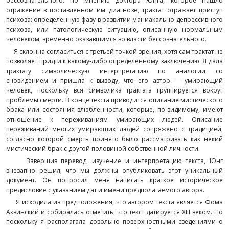
бессознательного. По мнению доктора Юнга, которое нашло
отражение в поставленном им диагнозе, трактат отражает приступ
психоза: определенную фазу в развитии маниакально-депрессивного
психоза, или патологическую ситуацию, описанную нормальным
человеком, временно оказавшимся во власти бессознательного.
Я склонна согласиться с третьей точкой зрения, хотя сам трактат не
позволяет придти к какому-либо определенному заключению. Я дала
трактату символическую интерпретацию по аналогии со
сновидением и пришла к выводу, что его автор — умирающий
человек, поскольку вся символика трактата группируется вокруг
проблемы смерти. В конце текста приводится описание мистического
брака или состояния влюбленности, которые, по-видимому, имеют
отношение к переживаниям умирающих людей. Описание
переживаний многих умирающих людей сопряжено с традицией,
согласно которой смерть принято было рассматривать как некий
мистический брак с другой половиной собственной личности.
Завершив перевод, изучение и интерпретацию текста, Юнг
внезапно решил, что мы должны опубликовать этот уникальный
документ. Он попросил меня написать краткое историческое
предисловие с указанием дат и имени предполагаемого автора.
Я исходила из предположения, что автором текста является Фома
Аквинский и собиралась отметить, что текст датируется XIII веком. Но
поскольку я располагала довольно поверхностными сведениями о