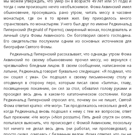
мы можем утверждать, что умер он в возрасте 49 лет или 51 года) и
тогда с ним произошло нечто необъяснимое. Фома Аквинский имел
обыкновение, проснувшись рано утром, читать мессу в часовне
монастыря, где он в то время жил. Ему приходилось много
странствовать по монастырям. У него был друг по имени Реджинальд
Пипернский (Reginald of Piperno), смиренный монах, последователь и
личный слуга Фомы Аквинского. Он боготворил своего господина.
Его свидетельства послужили одним из основных источников для
биографии Святого Фомы.
Реджинальд Пипернский рассказывает, что однажды утром Фома
Аквинский по своему обыкновению прочел мессу, но вернулся с
чрезвычайно бледным лицом. В своем сообщении, написанном на
латыни, Реджинальд говорит буквально следующее: «Я подумал, что
он сошел с ума». Он подошел к своему письменному столу и
отодвинул в сторону перо, которым писал свою «Summa», главу,
посвященную покаянию, он сел за стол, обхватил голову руками и
просидел весь день в каком-то кататоническом состоянии. Когда
Реджинальд Пипернский спросил его, почему он не пишет, Святой
Фома ответил кратко: «Не могу». Так продолжалось несколько дней, и
когда Реджинальд вновь подошел к нему с тем же вопросом, ответ
был прежним: «Не могу» («Non possum»). Пять дней спустя он опять
попытался выяснить, что происходит с Фомой Аквинским, поскольку
тот ничего не делал весь день (ни работал, ни проповедовал), а
просто сидел, озираясь с безумным видом. Фома ответил, что он не