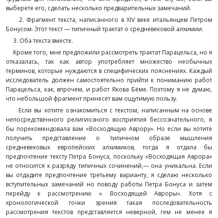
выберете его, сделать несколько предварительных замечаний.
2. Фрагмент текста, написанного в XIV веке итальянцем Петром
Бонусом. Этот текст — типичный трактат о средневековой алхимии.
3. Оба текста вместе.
Кроме того, мне предложили рассмотреть трактат Парацельса, но я
отказалась, так как автор употребляет множество необычных
терминов, которые нуждаются в специфических пояснениях. Каждый
исследователь должен самостоятельно прийти к пониманию работ
Парацельса, как, впрочем, и работ Якова Бёме. Поэтому я не думаю,
что небольшой фрагмент принесет вам ощутимую пользу.
Если вы хотите ознакомиться с текстом, написанным на основе
непосредственного религиозного восприятия бессознательного, я
бы порекомендовала вам «Восходящую Аврору». Но если вы хотите
получить представление о типичном образе мышления
средневековых европейских алхимиков, тогда я отдала бы
предпочтение тексту Петра Бонуса, поскольку «Восходящая Аврора»
не относится к разряду типичных сочинений,— она уникальна. Если
вы отдадите предпочтение третьему варианту, я сделаю несколько
вступительных замечаний но поводу работы Петра Бонуса и затем
перейду к рассмотрению « Восходящей Авроры». Хотя с
хронологической точки зрения такая последовательность
рассмотрения текстов представляется неверной, гем не менее я