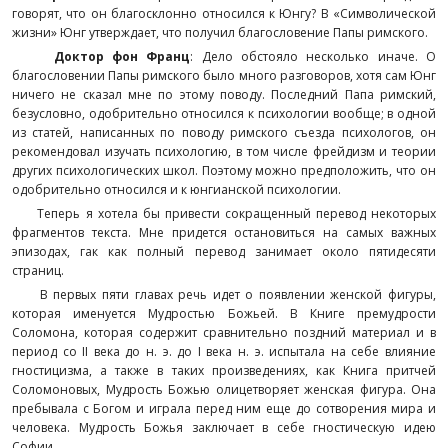
говорят, что он благосклонно относился к Юнгу? В «Символической
жизни» Юнг утверждает, что получил благословение Папы римского.
Доктор фон Франц
: Дело обстояло несколько иначе. О
благословении Папы римского было много разговоров, хотя сам Юнг
ничего не сказал мне по этому поводу. Последний Папа римский,
безусловно, одобрительно относился к психологии вообще; в одной
из статей, написанных по поводу римского съезда психологов, он
рекомендовал изучать психологию, в том числе фрейдизм и теории
других психологических школ. Поэтому можно предположить, что он
одобрительно относился и к юнгианской психологии.
Теперь я хотела бы привести сокращенный перевод некоторых
фрагментов текста. Мне придется остановиться на самых важных
эпизодах, гак как полный перевод занимает около пятидесяти
страниц.
В первых пяти главах речь идет о появлении женской фигуры,
которая именуется Мудростью Божьей. В Книге премудрости
Соломона, которая содержит сравнительно поздний материал и в
период со II века до н. э. до I века н. э. испытала на себе влияние
гностицизма, а также в таких произведениях, как Книга притчей
Соломоновых, Мудрость Божью олицетворяет женская фигура. Она
пребывала с Богом и играла перед ним еще до сотворения мира и
человека. Мудрость Божья заключает в себе гностическую идею
Софии.