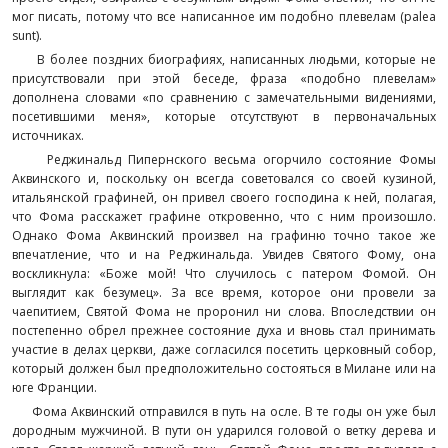
мог писать, потому что все написанное им подобно плевелам (palea
sunt).
В более поздних биографиях, написанных людьми, которые не
присутствовали при этой беседе, фраза «подобно плевелам»
дополнена словами «по сравнению с замечательными видениями,
посетившими меня», которые отсутствуют в первоначальных
источниках.
Реджинальд Пипернского весьма огорчило состояние Фомы
Аквинского и, поскольку он всегда советовался со своей кузиной,
итальянской графиней, он привел своего господина к ней, полагая,
что Фома расскажет графине откровенно, что с ним произошло.
Однако Фома Аквинский произвел на графиню точно такое же
впечатление, что и на Реджинальда. Увидев Святого Фому, она
воскликнула: «Боже мой! Что случилось с патером Фомой. Он
выглядит как безумец». За все время, которое они провели за
чаепитием, Святой Фома не проронил ни слова. Впоследствии он
постепенно обрел прежнее состояние духа и вновь стал принимать
участие в делах церкви, даже согласился посетить церковный собор,
который должен был предположительно состояться в Милане или на
юге Франции.
Фома Аквинский отправился в путь на осле. В те годы он уже был
дородным мужчиной. В пути он ударился головой о ветку дерева и