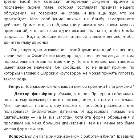
третий (мой) том содержит интересный документ, причем о
последней (моей) главе, которая составляет предмет нашего
обсуждения, не говорится ни слова. Я все еще жду, что же
произойдет. Мое сообщение похоже на бомбу замедленного
действия. Кроме того, я снабдила книгу таким количеством научных
примечаний, что только их одних хватило бы на то, чтобы бомба
взорвалась. Видно, большинство читателей слишком лениво, чтобы
дочитать главу до конца.
Существует одно исключение: некий доминиканский священник,
специалист по Фоме Аквинскому, преподаватель теологии дал весьма
положительный отзыв на мою книгу. По его мнению, моя гипотеза
имеет важное значение. Он сообщил, что не видит причин, по
которым человек с широким кругозором не может принять гипотезу
такого рода.
Вопрос
: Познакомился ли с вашей книгой прежний Папа римский?
Доктор фон Франц:
Думаю, что нет. Правда, я собиралась
послать ему экземпляр книги с посвящением, но так и не послала.
Мне пришлось написать ему письмо с просьбой разрешить мне
пользоваться библиотекой Ватикана. Я адресовала письмо Его
Святейшеству — «a la sua Sanctita». Хотя эта форма обращения и
произвела на меня большое впечатление, тем не менее это была
чистая формальность.
Вопрос
: Был ли Папа римский знаком с работами Юнга? Правда ли