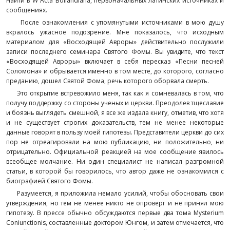
найти в W Acta Bollandiana, первоначальных латинских источниках и
сообщениях.
После ознакомления с упомянутыми источниками в мою душу
вкралось ужасное подозрение. Мне показалось, что исходным
материалом для «Восходящей Авроры» действительно послужили
записи последнего семинара Святого Фомы. Вы увидите, что текст
«Восходящей Авроры» включает в себя пересказ «Песни песней
Соломона» и обрывается именно в том месте, до которого, согласно
преданию, дошел Святой Фома, речь которого оборвала смерть.
Это открытие встревожило меня, так как я сомневалась в том, что
получу поддержку со стороны ученых и церкви. Преодолев тщеславие
и боязнь выглядеть смешной, я все же издала книгу, отметив, что хотя
и не существует строгих доказательств, тем не менее некоторые
данные говорят в пользу моей гипотезы. Представители церкви до сих
пор не отреагировали на мою публикацию, ни положительно, ни
отрицательно. Официальной реакцией на мое сообщение явилось
всеобщее молчание. Ни один специалист не написал разгромной
статьи, в которой бы говорилось, что автор даже не ознакомился с
биографией Святого Фомы.
Разумеется, я приложила немало усилий, чтобы обосновать свои
утверждения, но тем не менее никто не опроверг и не принял мою
гипотезу. В прессе обычно обсуждаются первые два тома Mysterium
Coniunctionis, составленные доктором Юнгом, и затем отмечается, что