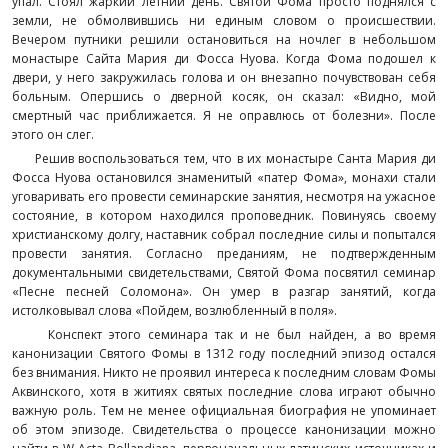
упал. Стоял жаркий летний день. Святой Фома просто поднялся с
земли, не обмолвившись ни единым словом о происшествии.
Вечером путники решили остановиться на ночлег в небольшом
монастыре Сайта Мария ди Фосса Нуова. Когда Фома подошел к
двери, у него закружилась голова и он внезапно почувствован себя
больным. Опершись о дверной косяк, он сказал: «Видно, мой
смертный час приближается. Я не оправлюсь от болезни». После
этого он слег.
Решив воспользоваться тем, что в их монастыре Санта Мария ди
Фосса Нуова остановился знаменитый «патер Фома», монахи стали
уговаривать его провести семинарские занятия, несмотря на ужасное
состояние, в котором находился проповедник. Повинуясь своему
христианскому долгу, наставник собрал последние силы и попытался
провести занятия. Согласно преданиям, не подтвержденным
документальными свидетельствами, Святой Фома посвятил семинар
«Песне песней Соломона». Он умер в разгар занятий, когда
истолковывал слова «Пойдем, возлюбленный в поля».
Конспект этого семинара так и не был найден, а во время
канонизации Святого Фомы в 1312 году последний эпизод остался
без внимания. Никто не проявил интереса к последним словам Фомы
Аквинского, хотя в житиях святых последние слова играют обычно
важную роль. Тем не менее официальная биография не упоминает
об этом эпизоде. Свидетельства о процессе канонизации можно