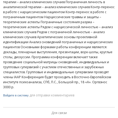
терапии – анализ клинических случаев Пограничная личность в
аналитической терапии – анализ клинических случаев Контр-перенос
в работе с нарциссическим пациентом Контр-перенос в работе с
пограничным пациентом Нарциссические травмы и защиты –
теоретические аспекты Пограничные состояния разума –
теоретические аспекты Рядом с нарциссической личностью – анализ
клинических случаев Рядом с пограничной личностью – анализ
клинических случаев Архетипические основы проективной
идентификации Анализ сновидений пограничных и нарциссических
пациентов Основными формами работы конференции являются:
доклады, пленарные выступления, презентации, ворк-шопы, круглые
столы, дискуссии. Программа конференции включает также
проведение социальной матрицы сновидений, индивидуальных и
групповых супервизий с участием отечественных и зарубежных
специалистов. Групповые и индивидуальные супервизии проводят
члены IAAP Конференция будет проходить в Восточно-Европейском
институте психоанализа, СПб, П.С., Большой пр., 18 «А». Оргвзнос
3000 р.
для отправки комментариев
Войдите в систему
Для связи