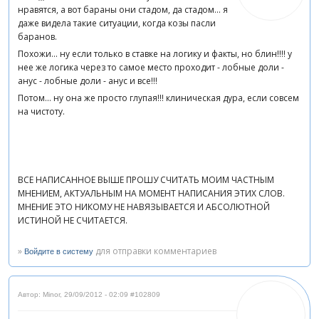
нравятся, а вот бараны они стадом, да стадом... я
даже видела такие ситуации, когда козы пасли
баранов.
Похожи... ну если только в ставке на логику и факты, но блин!!!! у
нее же логика через то самое место проходит - лобные доли -
анус - лобные доли - анус и все!!!
Потом... ну она же просто глупая!!! клиническая дура, если совсем
на чистоту.
ВСЕ НАПИСАННОЕ ВЫШЕ ПРОШУ СЧИТАТЬ МОИМ ЧАСТНЫМ
МНЕНИЕМ, АКТУАЛЬНЫМ НА МОМЕНТ НАПИСАНИЯ ЭТИХ СЛОВ.
МНЕНИЕ ЭТО НИКОМУ НЕ НАВЯЗЫВАЕТСЯ И АБСОЛЮТНОЙ
ИСТИНОЙ НЕ СЧИТАЕТСЯ.
»
для отправки комментариев
Войдите в систему
Автор: Minor
,
29/09/2012 - 02:09
#102809