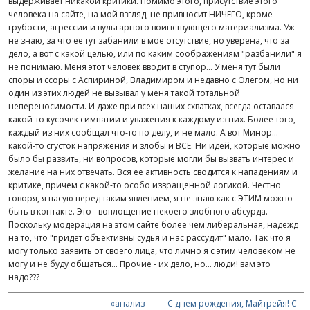
выдерживает никакой критики. Помимо этого, присутствие этого
человека на сайте, на мой взгляд, не привносит НИЧЕГО, кроме
грубости, агрессии и вульгарного воинствующего материализма. Уж
не знаю, за что ее тут забанили в мое отсутствие, но уверена, что за
дело, а вот с какой целью, или по каким соображениям "разбанили" я
не понимаю. Меня этот человек вводит в ступор... У меня тут были
споры и ссоры с Аспириной, Владимиром и недавно с Олегом, но ни
один из этих людей не вызывал у меня такой тотальной
непереносимости. И даже при всех наших схватках, всегда оставался
какой-то кусочек симпатии и уважения к каждому из них. Более того,
каждый из них сообщал что-то по делу, и не мало. А вот Минор...
какой-то сгусток напряжения и злобы и ВСЕ. Ни идей, которые можно
было бы развить, ни вопросов, которые могли бы вызвать интерес и
желание на них отвечать. Вся ее активность сводится к нападениям и
критике, причем с какой-то особо извращенной логикой. Честно
говоря, я пасую перед таким явлением, я не знаю как с ЭТИМ можно
быть в контакте. Это - воплощение некоего злобного абсурда.
Поскольку модерация на этом сайте более чем либеральная, надежд
на то, что "придет объективны судья и нас рассудит" мало. Так что я
могу только заявить от своего лица, что лично я с этим человеком не
могу и не буду общаться... Прочие - их дело, но... люди! вам это
надо???
«анализ
С днем рождения, Майтрейя! С