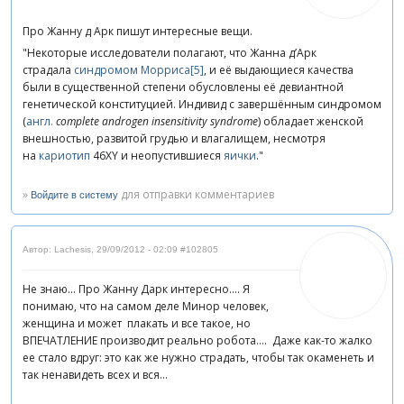
Про Жанну д Арк пишут интересные вещи.
"Некоторые исследователи полагают, что Жанна д’Арк
страдала
синдромом Морриса
[5]
, и её выдающиеся качества
были в существенной степени обусловлены её девиантной
генетической конституцией.
Индивид с завершённым синдромом
(
англ.
complete androgen insensitivity syndrome
) обладает женской
внешностью, развитой грудью и влагалищем, несмотря
на
кариотип
46XY и неопустившиеся
яички
."
»
для отправки комментариев
Войдите в систему
Автор: Lachesis
,
29/09/2012 - 02:09
#102805
Не знаю... Про Жанну Дарк интересно.... Я
понимаю, что на самом деле Минор человек,
женщина и может плакать и все такое, но
ВПЕЧАТЛЕНИЕ производит реально робота.... Даже как-то жалко
ее стало вдруг: это как же нужно страдать, чтобы так окаменеть и
так ненавидеть всех и вся...