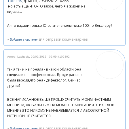
Lachesis
, дата: сб, 29/09/2012 - 02:55
но есть еще ЧТО-ТО такое, чего я в жизни не
видала...
---
А что видали только IQ cо значением ниже 100 по Векслеру?
»
для отправки комментариев
Войдите в систему
Автор: Lachesis
,
29/09/2012 - 02:09
#102802
так я так и не поняла - в какой области она
специалист - профессионал. Вроде раньше
была версия,что она - дифектолог. Сейчас
другая?
ВСЕ НАПИСАННОЕ ВЫШЕ ПРОШУ СЧИТАТЬ МОИМ ЧАСТНЫМ
МНЕНИЕМ, АКТУАЛЬНЫМ НА МОМЕНТ НАПИСАНИЯ ЭТИХ СЛОВ.
МНЕНИЕ ЭТО НИКОМУ НЕ НАВЯЗЫВАЕТСЯ И АБСОЛЮТНОЙ
ИСТИНОЙ НЕ СЧИТАЕТСЯ.
»
для отправки комментариев
Войдите в систему