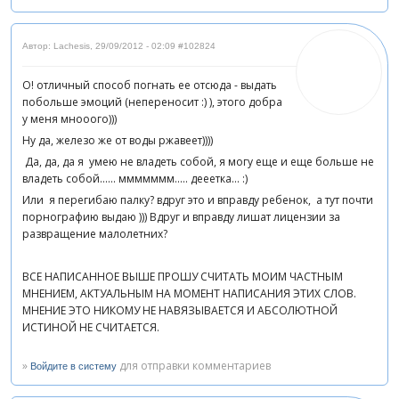
Автор: Lachesis
,
29/09/2012 - 02:09
#102824
О! отличный способ погнать ее отсюда - выдать
побольше эмоций (непереносит :) ), этого добра
у меня мнооого)))
Ну да, железо же от воды ржавеет))))
Да, да, да я умею не владеть собой, я могу еще и еще больше не
владеть собой...... ммммммм..... дееетка... :)
Или я перегибаю палку? вдруг это и вправду ребенок, а тут почти
порнографию выдаю ))) Вдруг и вправду лишат лицензии за
развращение малолетних?
ВСЕ НАПИСАННОЕ ВЫШЕ ПРОШУ СЧИТАТЬ МОИМ ЧАСТНЫМ
МНЕНИЕМ, АКТУАЛЬНЫМ НА МОМЕНТ НАПИСАНИЯ ЭТИХ СЛОВ.
МНЕНИЕ ЭТО НИКОМУ НЕ НАВЯЗЫВАЕТСЯ И АБСОЛЮТНОЙ
ИСТИНОЙ НЕ СЧИТАЕТСЯ.
»
для отправки комментариев
Войдите в систему