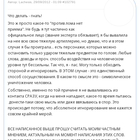
Автор: Lachesis
,
29/09/2012 - 01:09
#102791
Что делать - гнать!
Это ж просто какое-то "против лома нет
приема". Не будь я тут частично как
официальное лицо (звание эксперта обязывает), я бы вывалила
на нее всю свою тяжелую артиллерию, но думаю, что и в этом
случае я бы проиграла... есть персонажи, которых можно
остановить только ударом тяжелым предметом по голове. Любые
слова, доводы и проч. способы воздействия на человеческом
уровне тут бессильны. Так что, я - пас. Могу только обходить
стороной и игнорировать. В ЭТОМ случае - это единственный
способ сосуществования. В каком-то смысле это - символическое
уничтожение человека.
Собственно, именно по той причине я не вываливаюсь из
контакта СРАЗУ, когда на меня нападают, какое-то время пытаюсь
донести-таки свою мысль или даже ввязываюсь в спор. Это
происходит потому, что абсолютное игнорирование мне кажется
совсем крайней мерой.
ВСЕ НАПИСАННОЕ ВЫШЕ ПРОШУ СЧИТАТЬ МОИМ ЧАСТНЫМ
МНЕНИЕМ, АКТУАЛЬНЫМ НА МОМЕНТ НАПИСАНИЯ ЭТИХ СЛОВ.