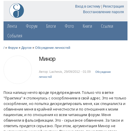
Вход в систему
|
Регистрация
Восстановление пароля
Лента
Форум
Блоги
Фото
Книги
Ссылки
События
»
»
»
/
Форум
Другое
Обсуждение личностей
Минор
Автор: Lachesis
,
29/09/2012 - 01:09
Обсуждение
личностей
Пока напишу нечто вроде предупреждения. Только что в ветке
"Практика" я столкнулась с оскорблением в свой адрес. Это не только
оскорбление, но попытка дискредитировать меня, как специалиста и
обвинение меня в крайней нечестности и по отношения к моим
пациентам, и по отношения ко всем читающим форум. Меня
обвинили в фальсификации. Это - серьезное обвинение. За такое и
ответить придется серьезно. При этом, аргументация Минор не