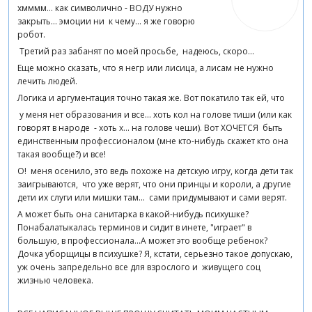
хмммм... как символично - ВОДУ нужно
закрыть... эмоции ни к чему... я же говорю
робот.
Третий раз забанят по моей просьбе, надеюсь, скоро...
Еще можно сказать, что я негр или лисица, а лисам не нужно
лечить людей.
Логика и аргументация точно такая же. Вот покатило так ей, что
у меня нет образования и все... хоть кол на голове тиши (или как
говорят в народе - хоть х... на голове чеши). Вот ХОЧЕТСЯ быть
единственным профессионалом (мне кто-нибудь скажет кто она
такая вообще?) и все!
О! меня осенило, это ведь похоже на детскую игру, когда дети так
заигрываются, что уже верят, что они принцы и короли, а другие
дети их слуги или мишки там... сами придумывают и сами верят.
А может быть она санитарка в какой-нибудь психушке?
Понабалатыкалась терминов и сидит в инете, "играет" в
большую, в профессионала...А может это вообще ребенок?
Дочка уборщицы в психушке? Я, кстати, серьезно такое допускаю,
уж очень запредельно все для взрослого и живущего соц
жизнью человека.