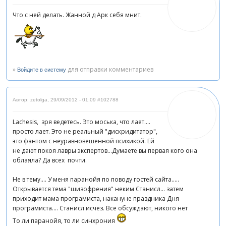
Что с ней делать. Жанной д Арк себя мнит.
»
для отправки комментариев
Войдите в систему
Автор: zetolga
,
29/09/2012 - 01:09
#102788
Laсhesis, зря ведетесь. Это моська, что лает....
просто лает. Это не реальный "дискридитатор",
это фантом с неуравновешенной психикой. Ей
не дают покоя лавры экспертов...Думаете вы первая кого она
облаяла? Да всех почти.
Не в тему.... У меня паранойя по поводу гостей сайта.....
Открывается тема "шизофрения" неким Станисл... затем
приходит мама програмиста, накануне праздника Дня
програмиста.... Станисл исчез. Все обсуждают, никого нет
То ли паранойя, то ли синхрония