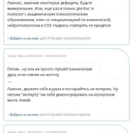
Лахесис, замечаю некоторые дефициты, будьте
внимательнее. Итак, ещё раз и только для Вас: я
психолог с академическим психологическим
образованием, плюс со специализацией по клинической,
нейропсихологии и СПЭ. Надеюсь повторять не придётся.
»
для отправки комментариев
Войдите в систему
Автор: Minor
,
29/09/2012 - 02:09
#102810
Потом... ну она же просто глупая!!! клиническая
дура, если совсем на чистоту.
---
Лахесис, держите себя в руках и постарайтесь не истерить. Ну
негоже "эксперту" так себя демонстрировать на экспертном
месте. Аяяяй.
»
для отправки комментариев
Войдите в систему
Автор: Minor
,
29/09/2012 - 02:09
#102814