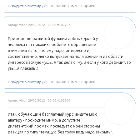
»
для отправки комментариев
Войдите в систему
Автор: Minor
,
29/09/2012 - 02:09
#102797
При хорошо развитой функции лобных долей у
человека нет никаких проблем с обращением
внимания на то, что ему надо, интересно и,
соответственно, легко выпускает из поля зрения и из области
интересов всякую чушь. Я так делаю. Ну, а если у кого дефицит, то
увы...я плакаль ;)
»
для отправки комментариев
Войдите в систему
Автор: Minor
,
29/09/2012 - 02:09
#102799
Итак, обучающий бесплатный курс: видите мою
аватару - проходите мимо, а допустите
дилетантский промах, последует с моей стороны
реакция по типу "текущую без толку воду надо закрыть".