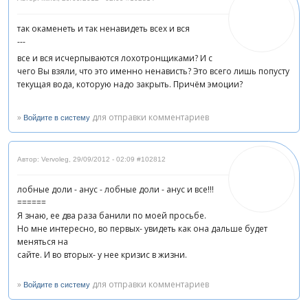
так окаменеть и так ненавидеть всех и вся
---
все и вся исчерпываются лохотронщиками? И с
чего Вы взяли, что это именно ненависть? Это всего лишь попусту
текущая вода, которую надо закрыть. Причём эмоции?
»
для отправки комментариев
Войдите в систему
Автор: Vervoleg
,
29/09/2012 - 02:09
#102812
лобные доли - анус - лобные доли - анус и все!!!
======
Я знаю, ее два раза банили по моей просьбе.
Но мне интересно, во первых- увидеть как она дальше будет
меняться на
сайте. И во вторых- у нее кризис в жизни.
»
для отправки комментариев
Войдите в систему