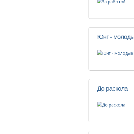
Юнг - молоды
До раскола