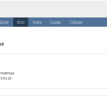
Блоги
Фото
Книги
Ссылки
События
нг
:
maitreya
19.03.20