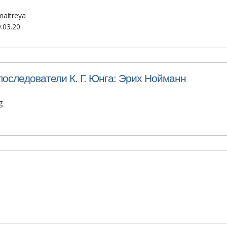
maitreya
.03.20
последователи К. Г. Юнга: Эрих Нойманн
g