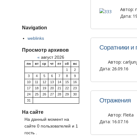
Автор:
Дата: 19
Navigation
weblinks
Соратники и 
Просмотр архивов
«
август 2026
Автор:
carljun
пн
вт
ср
чт
пт
сб
вс
Дата: 26.09.16
1
2
3
4
5
6
7
8
9
10
11
12
13
14
15
16
17
18
19
20
21
22
23
24
25
26
27
28
29
30
Отражения
31
На сайте
Автор:
Fleita
На данный момент на
Дата: 16.07.16
сайте 0 пользователей и 1
гость .