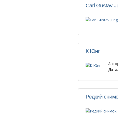
Carl Gustav J
К Юнг
Авто
Дата:
Редкий снимо