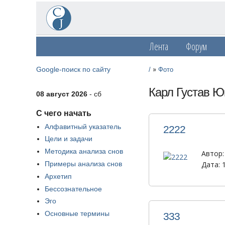
Лента
Форум
»
Google-поиск по сайту
/
Фото
Карл Густав Ю
08 август 2026
- сб
С чего начать
Алфавитный указатель
2222
Цели и задачи
Методика анализа снов
Автор
Дата: 
Примеры анализа снов
Архетип
Бессознательное
Эго
Основные термины
333