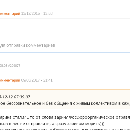
комментарий
13/12/2015 - 13:58
ля отправки комментариев
08:03
#209077
комментарий
09/03/2017 - 21:41
-12-12 07:39:07
ое бессознательное и без общения с живым коллективом в каж
Зарина стали? Это от слова зарин? Фосфороорганическое отрав
ков в лес не отправлять, а сразу зарином морить)))
знательное наследуемые бессознательные структуры, такие как 