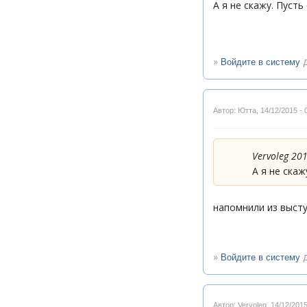
А я не скажу. Пусть
»
д
Войдите в систему
Автор: Ютта
,
14/12/2015 - 
Vervoleg 20
А я не скаж
напомнили из высту
»
д
Войдите в систему
Автор: Vervoleg
,
14/12/2015