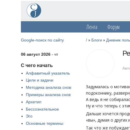
Лента
Форум
»
»
Google-поиск по сайту
/
Блоги
Дневник пол
Ре
06 август 2026
- чт
С чего начать
Авт
Алфавитный указатель
Цели и задачи
Задумалась о мотивах
Методика анализа снов
подоконнику, разверн
Примеры анализа снов
А ведь я не собирала
Архетип
Ну и что теперь с эт
Бессознательное
Дальше хочется продо
Эго
«вы», думая о других и
Основные термины
Так что же побуждает