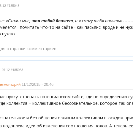
6:12
#185048
че: «Скажи мне,
что тобой движет
, и я смогу тебя понять»
.----
меяется. почитать что-то на сайте - как пасьянс: вроде и не ну
о нужно.
ля отправки комментариев
- 07:12
#185053
комментарий
11/12/2015 - 20:46
ас присутствовать на юнгианском сайте, где по определению сущ
 где коллектив – коллективное бессознательное, которое так опа
знательное и без общения с живым коллективом в каждом прису
 подоплека идеи об изменении соотношения полов. А теперь ее