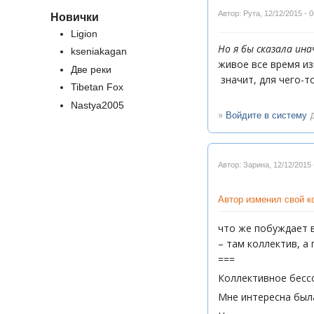
Автор: Рута
,
12/12/2015 - 0
Новички
Ligion
Но я бы сказала ина
kseniakagan
живое все время из
Две реки
значит, для чего-т
Tibetan Fox
Nastya2005
»
д
Войдите в систему
Автор: Зарина
,
12/12/2015 
Автор изменил свой 
что же побуждает в
– там коллектив, а
===
Коллективное бессо
Мне интересна была