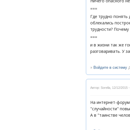
Ничего опасного не
===
Где трудно понять 
облекались построе
трудности?
Почему 
===
и в жизни так же г
разговаривать. У з
»
д
Войдите в систему
Автор: Sorella
,
12/12/2015 -
На интернет-форум
"случайности" пов
А в "таинстве чел