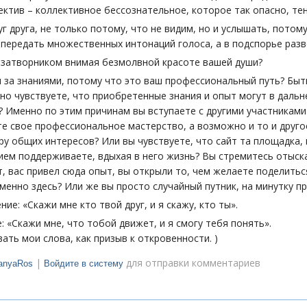
лектив – коллективное бессознательное, которое так опасно, те
уг друга, не только потому, что не видим, но и услышать, потом
 передать множественных интонаций голоса, а в подспорье разв
 затворником внимая безмолвной красоте вашей души?
за знаниями, потому что это ваш профессиональный путь? Быть
 но чувствуете, что приобретенные знания и опыт могут в даль
 Именно по этим причинам вы вступаете с другими участниками
е свое профессиональное мастерство, а возможно и то и друго
ру общих интересов? Или вы чувствуете, что сайт та площадка,
ием поддерживаете, вдыхая в него жизнь? Вы стремитесь отыскать
, вас привел сюда опыт, вы открыли то, чем желаете поделитьс
менно здесь? Или же вы просто случайный путник, на минутку п
е: «Скажи мне кто твой друг, и я скажу, кто ты».
: «Скажи мне, что тобой движет, и я смогу тебя понять».
вать мои слова, как призыв к откровенности. )
|
для отправки комментариев
anyaRos
Войдите в систему