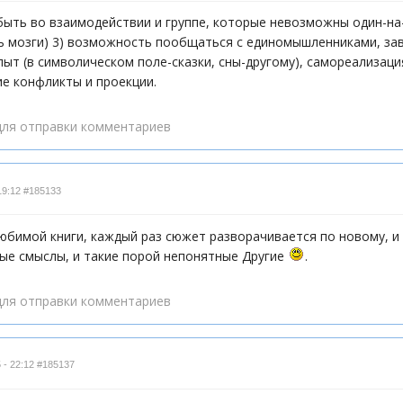
ыть во взаимодействии и группе, которые невозможны один-на-
ь мозги) 3) возможность пообщаться с единомышленниками, зав
ыт (в символическом поле-сказки, сны-другому), самореализац
е конфликты и проекции.
ля отправки комментариев
19:12
#185133
юбимой книги, каждый раз сюжет разворачивается по новому, и
ные смыслы, и такие порой непонятные Другие
.
ля отправки комментариев
 - 22:12
#185137