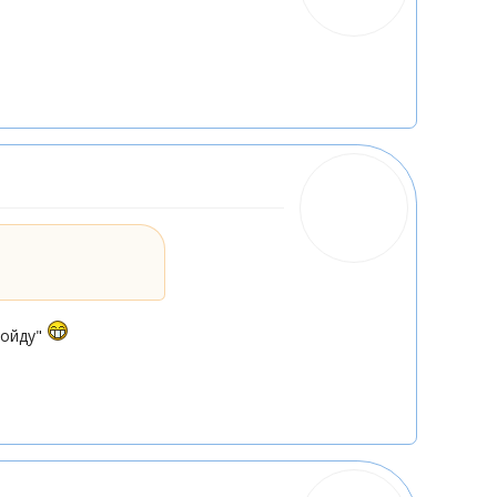
пойду"