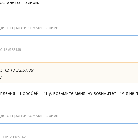
 останется тайной.
ля отправки комментариев
00:12
#185139
15-12-13 22:57:39
у.
пления Е.Воробей - "Ну, возьмите меня, ну возьмите" - "А я не 
ля отправки комментариев
 - 00:12
#185142