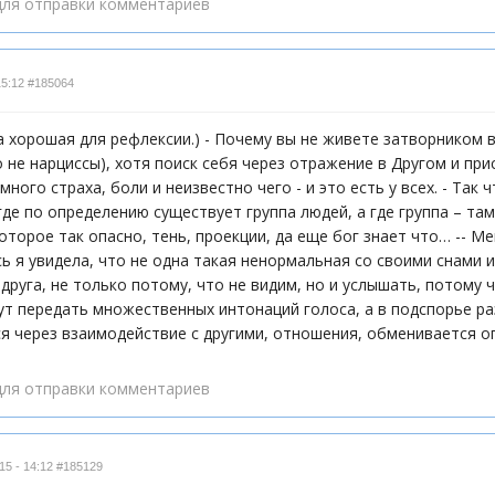
ля отправки комментариев
15:12
#185064
а хорошая для рефлексии.) - Почему вы не живете затворником
о не нарциссы), хотя поиск себя через отражение в Другом и при
много страха, боли и неизвестно чего - и это есть у всех. - Так
где по определению существует группа людей, а где группа – там
оторое так опасно, тень, проекции, да еще бог знает что… -- Ме
есь я увидела, что не одна такая ненормальная со своими снами 
 друга, не только потому, что не видим, но и услышать, потому 
ут передать множественных интонаций голоса, а в подспорье раз
я через взаимодействие с другими, отношения, обменивается оп
ля отправки комментариев
15 - 14:12
#185129