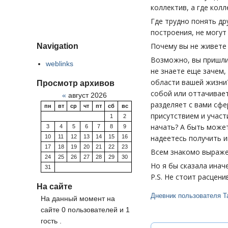
коллектив, а где кол
Где трудно понять др
построения, не могут
Navigation
Почему вы не живете
Возможно, вы пришли 
weblinks
не знаете еще зачем,
области вашей жизни?
Просмотр архивов
собой или оттачивает
«
август 2026
разделяет с вами сфе
пн
вт
ср
чт
пт
сб
вс
присутствием и участ
1
2
начать? А быть может
3
4
5
6
7
8
9
10
11
12
13
14
15
16
надеетесь получить и
17
18
19
20
21
22
23
Всем знакомо выражени
24
25
26
27
28
29
30
Но я бы сказала иначе
31
P.S. Не стоит расцени
На сайте
Дневник пользователя T
На данный момент на
сайте 0 пользователей и 1
гость .