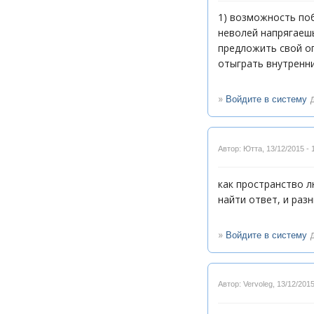
1) возможность поб
неволей напрягаеш
предложить свой оп
отыграть внутренни
»
д
Войдите в систему
Автор: Ютта
,
13/12/2015 - 
как пространство л
найти ответ, и раз
»
д
Войдите в систему
Автор: Vervoleg
,
13/12/2015