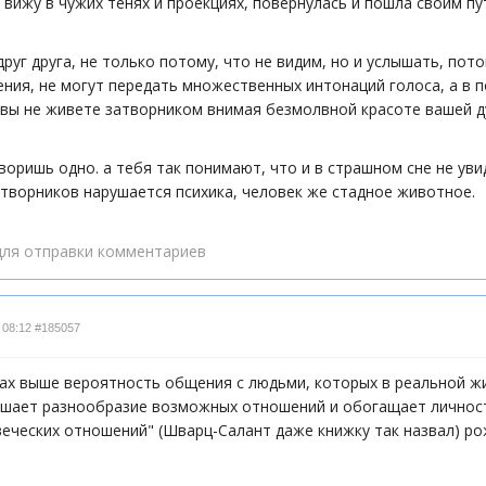
 вижу в чужих тенях и проекциях, повернулась и пошла своим пу
друг друга, не только потому, что не видим, но и услышать, пот
ния, не могут передать множественных интонаций голоса, а в п
вы не живете затворником внимая безмолвной красоте вашей д
оворишь одно. а тебя так понимают, что и в страшном сне не ув
атворников нарушается психика, человек же стадное животное.
ля отправки комментариев
 08:12
#185057
ах выше вероятность общения с людьми, которых в реальной жи
ышает разнообразие возможных отношений и обогащает личнос
овеческих отношений" (Шварц-Салант даже книжку так назвал) 