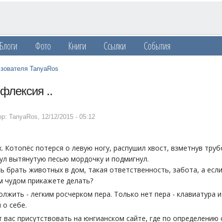
Блоги
Фото
Книги
Ссылки
События
ьзователя TanyaRos
флексия ..
ор: TanyaRos
,
12/12/2015 - 05:12
. Котопёс потерся о левую ногу, распушил хвост, взметнув тру
ул вытянутую песью мордочку и подмигнул.
сь брать животных в дом, такая ответственность, забота, а есл
им чудом прикажете делать?
лжить - легким росчерком пера. Только нет пера - клавиатура 
 о себе.
 вас присутствовать на юнгианском сайте, где по определению с