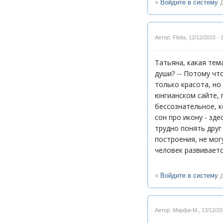
»
д
Войдите в систему
Автор: Fleita
,
12/12/2015 - 
Татьяна, какая тем
души? -- Потому чт
только красота, но 
юнгианском сайте, 
бессознательное, к
сон про икону - зд
трудно понять друг
построения, не мог
человек развиваетс
»
д
Войдите в систему
Автор: Марфа-М.
,
13/12/20