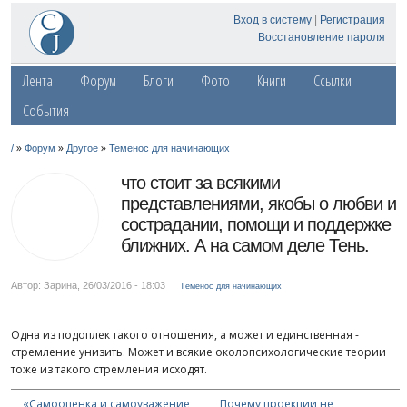
Вход в систему
|
Регистрация
Восстановление пароля
Лента
Форум
Блоги
Фото
Книги
Ссылки
События
»
»
»
/
Форум
Другое
Теменос для начинающих
что стоит за всякими
представлениями, якобы о любви и
сострадании, помощи и поддержке
ближних. А на самом деле Тень.
Автор: Зарина
,
26/03/2016 - 18:03
Теменос для начинающих
Одна из подоплек такого отношения, а может и единственная -
стремление унизить. Может и всякие околопсихологические теории
тоже из такого стремления исходят.
«Самооценка и самоуважение
Почему проекции не