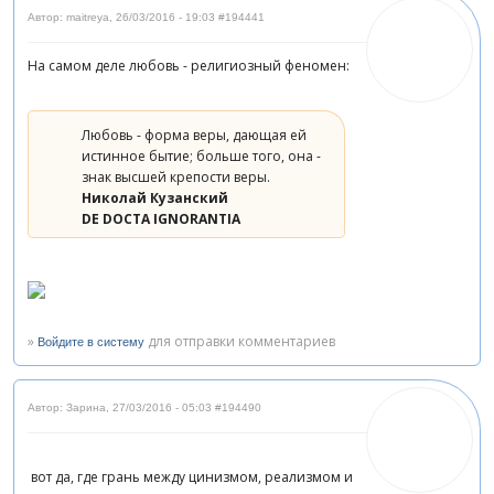
Автор: maitreya
,
26/03/2016 - 19:03
#194441
На самом деле любовь - религиозный феномен:
Любовь - форма веры, дающая ей
истинное бытие; больше того, онa -
знак высшей крепости веры.
Николай Кузанский
DE DOCTA IGNORANTIА
»
для отправки комментариев
Войдите в систему
Автор: Зарина
,
27/03/2016 - 05:03
#194490
вот да, где грань между цинизмом, реализмом и