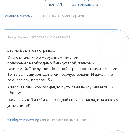
в свете АП
рассеиваются»
для отправки комментариев
Войдите в систему
Автор: Зарина
,
26/03/2016 - 18:03
#194439
Это из Довлатова отрывок:
Они считали, что в Марусином тяжелом
положении необходимо быть усталой, жалкой и
зависимой. Еще лучше – больной, с расстроенными нервами.
Тогда бы наши женщины ей посочувствовали. И даже, я не
сомневаюсь, помогли бы.
А так? Раз слишком гордая, то пусть сама выкручивается… В
общем:
"Хочешь, чтоб я тебя жалела? Дай сначала насладиться твоим
унижением!"
»
для отправки комментариев
Войдите в систему