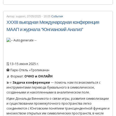
Автор: support
,
07/05/2025 - 18:05
События
XXXIII выездная Международная конференция
МААП и журнала "Юнгианский Анализ"
🗓 13–15 июня 2025 г.
🏨 Парк-Отель «Тропикана»
📡 Формат:
ОЧНО и ОНЛАЙН
💫⭐️
Задача конференции
— помочь нам познакомиться с
инструментами перевода буквального в символическое,
созданными и накопленными в аналитическом поле.
Идеи Дональда Винникота о связи игры, развития символизации
и существовании промежуточного пространства легко
соединяются с Юнговским понятием трансцендентной функции и
множеством открытых им символических пространств, в числе