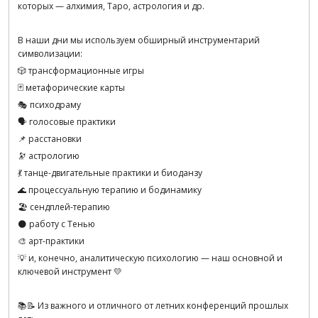
которых — алхимия, Таро, астрология и др.
В наши дни мы используем обширный инструментарий
символизации:
🎲 трансформационные игры
🃏 метафорические карты
🎭 психодраму
🗣 голосовые практики
📌 расстановки
🔭 астрологию
💃 танце-двигательные практики и биоданзу
🌊 процессуальную терапию и бодинамику
🏖 сендплей-терапию
🌑 работу с Тенью
🎨 арт-практики
💡 и, конечно, аналитическую психологию — наш основной и
ключевой инструмент 💛
📚📝 Из важного и отличного от летних конференций прошлых