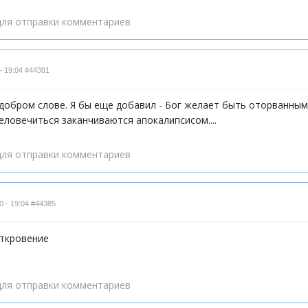
ля отправки комментариев
- 19:04
#44381
 добром слове. Я бы еще добавил - Бог желает быть оторванным
еловечиться заканчиваются апокалипсисом....
ля отправки комментариев
0 - 19:04
#44385
откровение
ля отправки комментариев