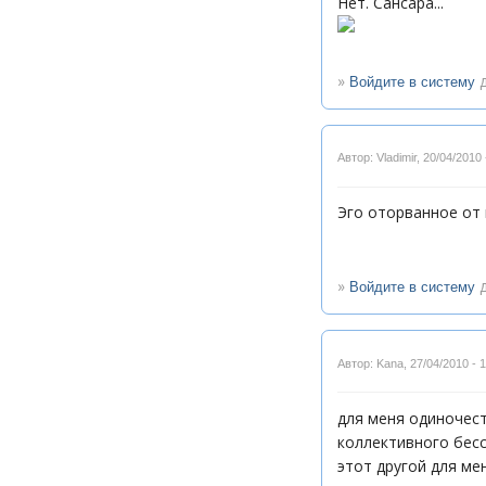
Нет. Сансара...
»
д
Войдите в систему
Автор: Vladimir
,
20/04/2010 
Эго оторванное от 
»
д
Войдите в систему
Автор: Kana
,
27/04/2010 - 
для меня одиночест
коллективного бесс
этот другой для ме