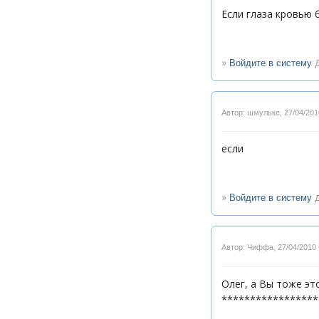
Если глаза кровью б
»
д
Войдите в систему
Автор: шмульке
,
27/04/201
если
»
д
Войдите в систему
Автор: Чиффа
,
27/04/2010 
Олег, а Вы тоже это 
*****************