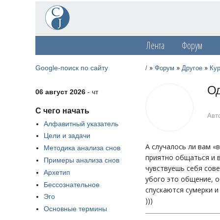
Лента
Форум
»
»
»
Google-поиск по сайту
/
Форум
Другое
Ку
Од
06 август 2026
- чт
С чего начать
Авт
Алфавитный указатель
Цели и задачи
А случалось ли вам «
Методика анализа снов
приятно общаться и 
Примеры анализа снов
чувствуешь себя сове
Архетип
убого это общение, о
Бессознательное
спускаются сумерки 
Эго
)))
Основные термины