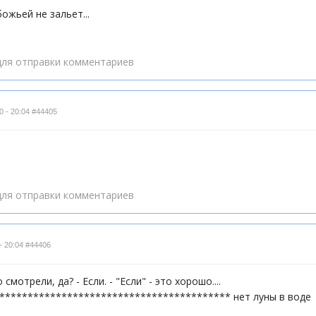
ожьей не зальет...
ля отправки комментариев
0 - 20:04
#44405
ля отправки комментариев
- 20:04
#44406
смотрели, да? - Если. - "Если" - это хорошо....
***************************************** нет луны в воде