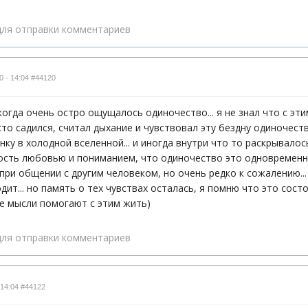
ля отправки комментариев
0 - 14:04
#44120
когда очень остро ощущалось одиночество... я не знал что с эти
то садился, считал дыхание и чувствовал эту бездну одиночеств
ку в холодной вселенной... и иногда внутри что то раскрывалос
сть любовью и пониманием, что одиночество это одновременно 
при общении с другим человеком, но очень редко к сожалению..
дит... но память о тех чувствах осталась, я помню что это сос
кие мысли помогают с этим жить)
ля отправки комментариев
 14:04
#44122