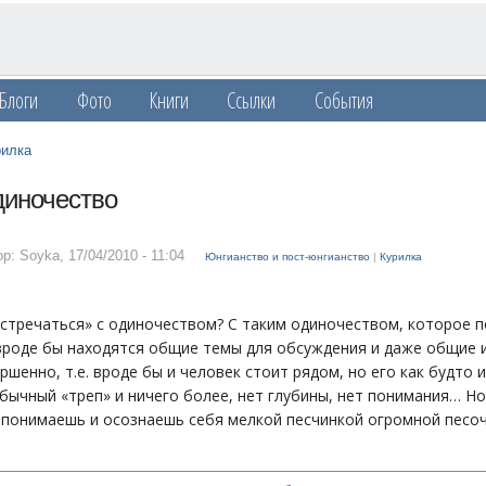
Блоги
Фото
Книги
Ссылки
События
рилка
иночество
ор: Soyka
,
17/04/2010 - 11:04
Юнгианство и пост-юнгианство
|
Курилка
встречаться» с одиночеством? С таким одиночеством, которое п
вроде бы находятся общие темы для обсуждения и даже общие и
ршенно, т.е. вроде бы и человек стоит рядом, но его как будто
бычный «треп» и ничего более, нет глубины, нет понимания… Но
и понимаешь и осознаешь себя мелкой песчинкой огромной песо