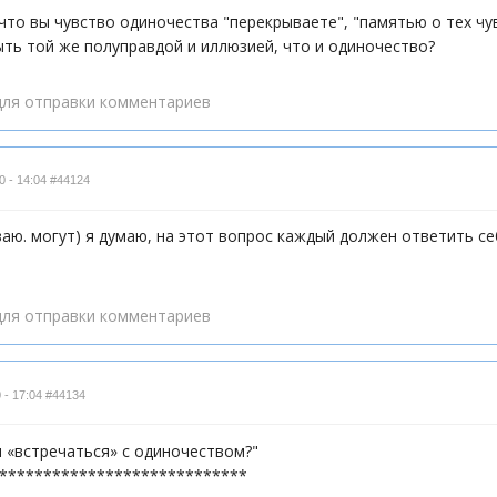
 что вы чувство одиночества "перекрываете", "памятью о тех чув
ыть той же полуправдой и иллюзией, что и одиночество?
ля отправки комментариев
0 - 14:04
#44124
ваю. могут) я думаю, на этот вопрос каждый должен ответить себ
ля отправки комментариев
 - 17:04
#44134
м «встречаться» с одиночеством?"
****************************