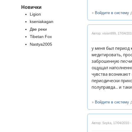
Новички
»
д
Войдите в систему
Ligion
kseniakagan
Две реки
Автор: vision999
,
17/04/201
Tibetan Fox
Nastya2005
у меня был период 
медитировать, прос
заброшенную песчин
ощущал наполненно
чувства возникают 
периодически прихо
полуправда... и та
»
д
Войдите в систему
Автор: Soyka
,
17/04/2010 -