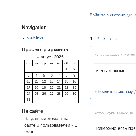
для 
Войдите в систему
Navigation
weblinks
1
2
3
›
»
Просмотр архивов
Автор: vision999
,
17/04/201
«
август 2026
пн
вт
ср
чт
пт
сб
вс
1
2
очень знакомо
3
4
5
6
7
8
9
10
11
12
13
14
15
16
17
18
19
20
21
22
23
»
д
Войдите в систему
24
25
26
27
28
29
30
31
На сайте
Автор: Soyka
,
17/04/2010 -
На данный момент на
сайте 0 пользователей и 1
Возможно есть пред
гость .