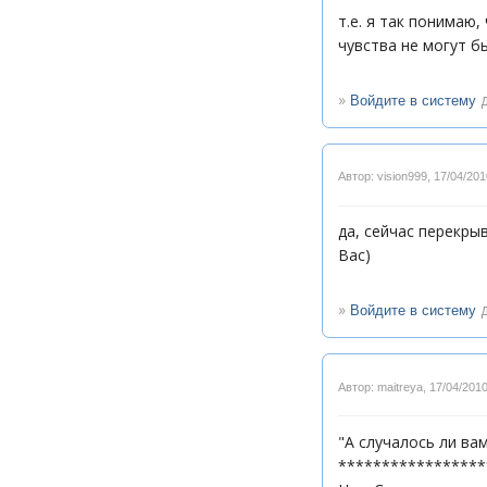
т.е. я так понимаю,
чувства не могут б
»
д
Войдите в систему
Автор: vision999
,
17/04/201
да, сейчас перекры
Вас)
»
д
Войдите в систему
Автор: maitreya
,
17/04/2010
"А случалось ли ва
*****************