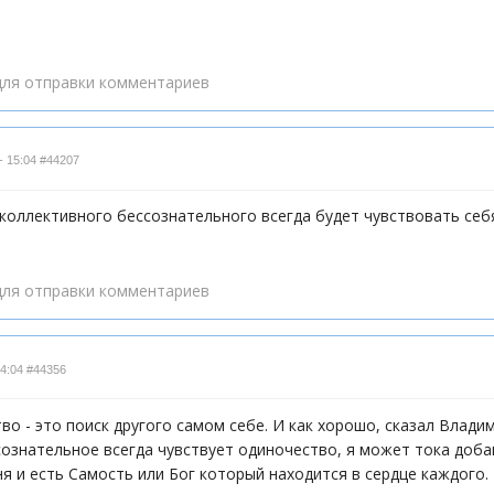
ля отправки комментариев
- 15:04
#44207
коллективного бессознательного всегда будет чувствовать себя
ля отправки комментариев
14:04
#44356
во - это поиск другого самом себе. И как хорошо, сказал Влади
ознательное всегда чувствует одиночество, я может тока добав
ня и есть Самость или Бог который находится в сердце каждого.