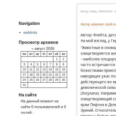
Автор: Fleita
,
19/02/2015 - 
Navigation
Автор изменил свой 
weblinks
Автор: Флейта, дата:
На мой взгляд, у Г
Просмотр архивов
"Животные в сновид
«
август 2026
олицетворяется жи
пн
вт
ср
чт
пт
сб
вс
- наиболее плодор
1
2
часто встречаются
3
4
5
6
7
8
9
10
11
12
13
14
15
16
божествами преиспо
17
18
19
20
21
22
23
наводящее ужас поя
24
25
26
27
28
29
30
действующего во м
31
демонической силы 
(Эскулапа). Наприм
На сайте
олицетворяющий со
На данный момент на
храм Пифона в Дель
сайте 0 пользователей и 0
Эриний. Относительн
гостей .
рпеита к Пифии, вв