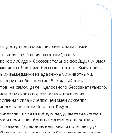
ое и доступное изложение символизма змеи.
ое является "предчеловеком", в нем
вное либидо и бессознательное вообще.<...> Змея
аменяет собой само бессознательное. Змеи очень
ать их вышедшими из ада земными животными,
 веру в их бессмертие. Всегда тайное и
ов, на самом деле - целостного бессознательного,
ем о них как о выразителях и носителях
тропейная сила исцеляющей змеи Асклепия
много царства змей-гигант Пифон,
ековечения памяти победы над драконом основал
же и почитание богинь подземного царства -
111 сказано: "Дракон из недр земли посылает дух
еей на коленях". Много подобных примеров можно