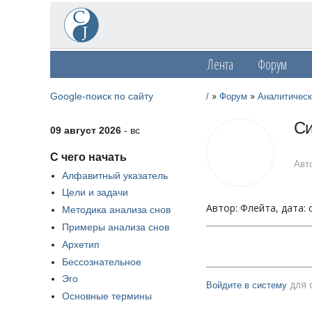
Лента
Форум
»
»
Google-поиск по сайту
/
Форум
Аналитическ
Си
09 август 2026
- вс
С чего начать
Авто
Алфавитный указатель
Цели и задачи
Автор: Флейта, дата: 
Методика анализа снов
Примеры анализа снов
Архетип
Бессознательное
Эго
для 
Войдите в систему
Основные термины