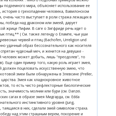
ицы подземного мира, объясняет использование ее
р, история о грехопадении человека, Вавилонском
я, очень часто выступает в роли стража лежащих в
ы, победа над драконом или змеей, дарует
ой жрице Пифии. В саге о Зигфриде речь идет о
к птиц.** ( См. также легенду о Елампе, чьи уши
евесных червей и птиц (Bachofen, Urreligion und
особенно удачный образ бессознательного как носителя
спрятан чудесный меч, и женится на девушке -
орый человек может добыть, лишь "преодолев", то
). Еще один пример того, какую роль играет змея,
й должен поцеловать искусственную змею, что
отовой змеи были обнаружены в Элевсине (Preller,
го царства. Змея как хладнокровное животное
ктов, то есть чисто рефлекторные биологические
ть, значимость молнии или бури (см. Danzei.
авских сагах в образе змея Мидгарда, см. Edda
нательного инстинктивного уровня (Jung,
ть, таящаяся в них, сделали змей символом страха.
обеду над этим страшным верем, покорение и