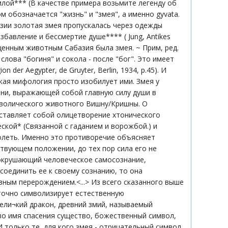
илой*** (В качестве примера возьмите легенду об
вом обозначается "жизнь" и "змея", а именно gyvata.
й Азии золотая змея пропускалась через одежды
авление и бессмертие душе**** ( Jung, Antikes
о священным животным Сабазия была змея. ~ Прим, ред.
лова "богиня" и сокола - после "бог". Это имеет
der Aegypter, de Gruyter, Berlin, 1934, p.45). И
кая мифология просто изобилует ими. Змея у
ини, выражающей собой главную силу души в
имволического животного Вишну/Кришны. О
дставляет собой олицетворение хтонического
ской* (Связанной с гаданием и ворожбой.) и
долеть. Именно это противоречие объясняет
ствующем положении, до тех пор сила его не
сокрушающий человеческое самосознание,
соединить ее к своему сознанию, то она
вным перерождением.<...> Из всего сказанного выше
точно символизирует естественную
вели¬кий дракон, древний змий, называемый
во имя спасения существо, божественный символ,
И только те, для кого змея - отрицательный символ,