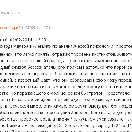
23:02
#166815
комментарий
19/02/2015 - 12:57
 сб, 01/02/2014 - 12:25
ерхарда Адлера в «Лекциях по аналитической психологии» прост
ениях, это легко понять, отражают уровень инстинктов. Животн
вотная сторона нашей природы, - животные выражают инстинкти
одный символ бессознательного, причем настолько,что порой з
 в подземных пещерах и на болотах и это дало основание счит
дней, а известный факт, что они сбрасывают свою кожу породил
вление превратило их в символ зловещего могущества инстинкт
раке, но поражающего с молниеносной быстротой. Представлени
они обязаны своей ядовитой природе в той же мере, как и апо
ер, в греческой мифологии символом земли выступает бог подзе
бой преисподнюю, которого убил Апполон, бог света, и для ув
фах, где пророчествовала Пифия.* (С культом змеи связано так
о Пифии у Hans Leisegang, Die Gnosis, Kroner, Leipzig, 1924, p. 
одящий ее в транс, сама же Пифия сидела на треножнике со зм