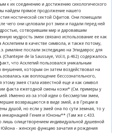
мым к их соединению и достижению сихологического
 мы найдем прямое продолжение нашего
астия ностической сектой Офитов. Они помещали
сле чего они целовали рот змеи и падали перед ней
мудростью, сотворившим мир и даровавшим
венную мудрость змеи связано использование ее как
 Асклепием в качестве символа, и также потому,
н.э. римляне послали экспедицию на Эпидаврос для
hantepie de la Saussaye, Vol.II, p.462) содержалось
факт, что Асклепий пользовался уникальным
о внушения, которым он затем воздействовал на
льзовалась как воплощение бессознательного,
я этому змея стала известной еще и как символ
нии факта ежегодной смены кожи* (См. примеры у
) у змей. Именно из-за этой идеи о бессмертии змеи,
мершие возвращаются в виде змей, а в Греции в
ны душой, но если у змей она по сути земная, то у
а инкарнацией Гения и Юноны** (Там же с.433.
го лишь олицетворением индивидуальной душевной
а Юйона - женскую функцию зачатия и рождения