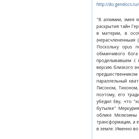
http://do.gendocs.r
"В алхимии, змея 
раскрытия тайн Гер
в материи, в осо
(нерасчлененныая 
Поскольку opus п
обманчивого бога
проделывавшем с 
версию близкого з
предшественником 
параллельный кват
Писоном, Тихоном,
поэтому, его трад
убедил Еву, что "
бутылке" Меркурия
облике Мелюзины 
трансформации, а е
в земле. Именно во