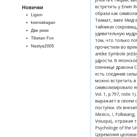
встретить у Erwin 
Новички
образа как символа
Ligion
Тиамат, змее Мидга
kseniakagan
тайниках сокровищ,
Две реки
удивительную мудро
Tibetan Fox
том, что только по
Nastya2005
прочистили во врем
antike Symbole (ed.b
удрости. В японско
пленнице дракона Ch
есть соединив силы
можно встретить в
символизировало ег
Vol. 1, p.797, note
выражает в своем 
поступки. Их внеза
Mexico, !, Folkwang
Voiuspa), отражая 
Psychologe of the U
Церемония целован