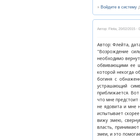
»
д
Войдите в систему
Автор: Fleita
,
20/02/2015 - 
Автор: Флейта, дата:
"Возрождение сил
необходимо вернут
обвивающими ее щ
которой некогда об
богиня с обнаженн
устрашающий симв
приближается. Вот 
что мне предстоит 
не ядовита и мне 
испытывает скорее 
вижу змею, сверну
власть, принимают
змеи, и это помога