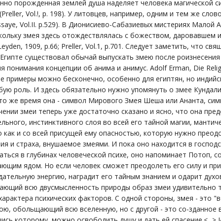
менно порожденная землей душа наделяет человека магической с
Preller, Vol.!, p. 198). У литовцев, например, одним и тем же сло
ussaye, Vol.II. p.529). В Дионисиево-Сабазиевых мистериях Мало
ольку змея здесь отождествлялась с божеством, даровавшем изб
. Leyden, 1909, p.66; Preller, Vol.1, p.701. Следует заметить, чт
 Египте существовал обычай выпускать змею после роизнесения с
 понимания концепции об анима и анимус. Adolf Erman, Die Religion 
 примеры можно бесконечно, особенно для египтян, но индийс
бую роль. И здесь обязательно нужно упомянуть о змее Кундал
 то же время она - символ Мирового Змея Шеша или Ананта, с
ении змеи теперь уже достаточно сказано и ясно, что она пре
льного, инстинктивного слоя во всей его тайной магии, мантиче
о как и со всей присущей ему опасностью, которую нужно прео
ия и страха, внушаемое змеями. И пока оно находится в господ
аться в глубинах человеческой психе, оно напоминает Потоп, 
ющим ядом. Но если человек сможет преодолеть его силу и при
дательную энергию, наградит его тайным знанием и одарит духо
жающий всю двусмысленность природы образ змеи удивительно 
арактера психических факторов. С одной стороны, змея - это "
ю, обольщающий всю вселенную, но с другой - это со-зданное 
ись которому, можно освободить душу и дать ей спасение.<...> 