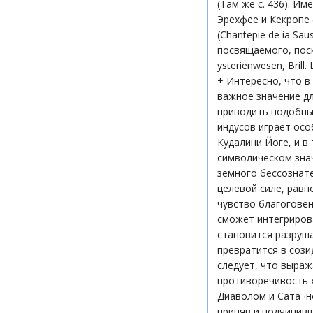
(Там же с. 436). И
Эрехфее и Кекропе (
(Chantepie de ia Sa
посвящаемого, поск
ysterienwesen, Brill
+ Интересно, что в
важное значение для
приводить подобные
индусов играет осо
Кудалини Йоге, и в
символическом знач
земного бессознате
целевой силе, равн
чувство благоговен
сможет интегриров
становится разруша
превратится в сози
следует, что выра
противоречивость х
Диаволом и Сата¬но
приняв и подчинивш