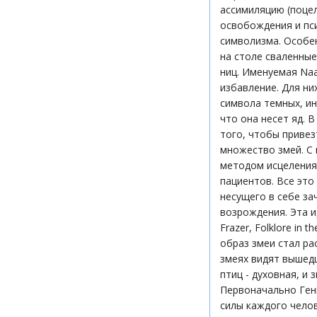
ассимиляцию (поце
освобождения и пс
символизма. Особе
на столе сваленные
ниц. Именуемая Naa
избавление. Для ни
символа темных, ин
что она несет яд. 
того, чтобы привезт
множество змей. С 
методом исцеления 
пациентов. Все это
несущего в себе за
возрождения. Эта и
Frazer, Folklore in 
образ змеи стал ра
змеях видят вышедш
птиц - духовная, и
Первоначально Ген
силы каждого чело