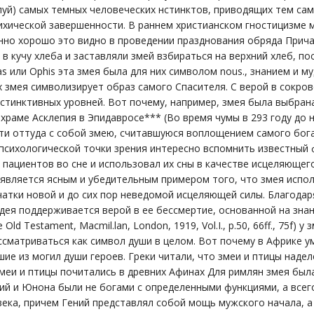
луй) самых темных человеческих нстинктов, приводящих тем са
ихической завершенности. В раннем христианском гностицизме
нно хорошо это видно в проведении празднования обряда Прич
 в кучу хлеба и заставляли змей взбираться на верхний хлеб, по
s или Ophis эта змея была для них символом nous., знанием и 
х змея символизирует образ самого Спасителя. С верой в сокро
стинктивных уровней. Вот почему, например, змея была выбрана
В храме Асклепия в Эпидавросе*** (Во время чумы в 293 году до 
и оттуда с собой змею, считавшуюся воплощением самого бога. (C
психологической точки зрения интересно вспомнить известный 
пациентов во сне и использовал их сны в качестве исцеляющег
 является ясным и убедительным примером того, что змея испо
чатки новой и до сих пор неведомой исцеляющей силы. Благодар
дея поддерживается верой в ее бессмертие, основанной на зна
the Old Testament, Macmil.lan, London, 1919, Vol.I., p.50, 66ff., 75f
ссматриваться как символ души в целом. Вот почему в Африке у
ие из могил души героев. Греки читали, что змеи и птицы наделе
 змеи и птицы почитались в древних Афинах Для римлян змея был
ий и Юнона были не богами с определенными функциями, а все
века, причем Гений представлял собой мощь мужского начала, 