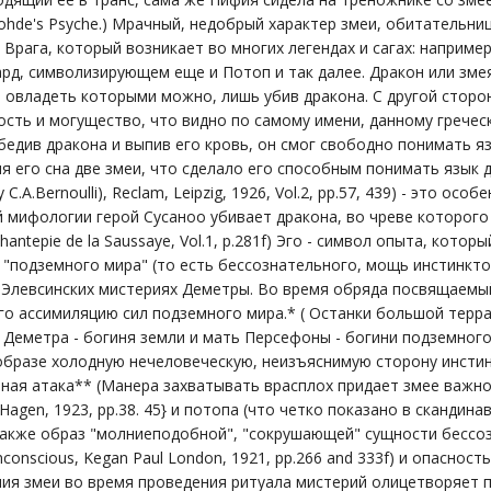
Rohde's Psyche.) Мрачный, недобрый характер змеи, обитательн
 Врага, который возникает во многих легендах и сагах: наприме
рд, символизирующем еще и Потоп и так далее. Дракон или зме
 овладеть которыми можно, лишь убив дракона. С другой сторон
сть и могущество, что видно по самому имени, данному греческ
бедив дракона и выпив его кровь, он смог свободно понимать язы
я его сна две змеи, что сделало его способным понимать язык др
y C.A.Bernoulli), Reclam, Leipzig, 1926, Vol.2, pp.57, 439) - это 
й мифологии герой Сусаноо убивает дракона, во чреве которого 
antepie de la Saussaye, Vol.1, p.281f) Эго - символ опыта, кот
 "подземного мира" (то есть бессознательного, мощь инстинктов
 Элевсинских мистериях Деметры. Во время обряда посвящаемы
о ассимиляцию сил подземного мира.* ( Останки большой террак
 1). Деметра - богиня земли и мать Персефоны - богини подземно
образе холодную нечеловеческую, неизъяснимую сторону инстин
пная атака** (Манера захватывать врасплох придает змее важнос
, Hagen, 1923, pp.38. 45} и потопа (что четко показано в скандин
также образ "молниеподобной", "сокрушающей" сущности бессоз
nconscious, Kegan Paul London, 1921, pp.266 and 333f) и опаснос
ия змеи во время проведения ритуала мистерий олицетворяет п