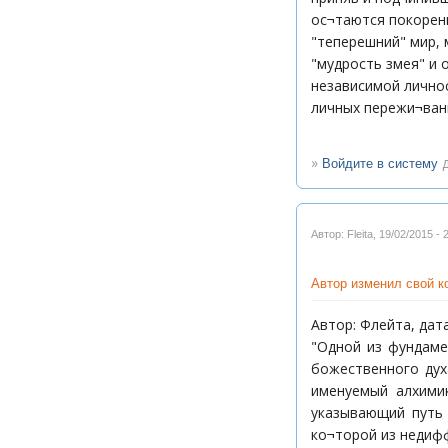
ос¬таются покорен
"теперешний" мир,
"мудрость змея" и 
независимой личнос
личных пережи¬вани
»
д
Войдите в систему
Автор: Fleita
,
19/02/2015 - 
Автор изменил свой 
Автор: Флейта, дата:
"Одной из фундаме
божественного дух
именуемый алхимик
указывающий путь в
ко¬торой из недиф