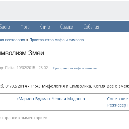
Блоги
Фото
Книги
Ссылки
События
»
ая психология
Пространство мифа и символа
мволизм Змеи
р: Fleita
,
19/02/2015 - 23:02
Пространство мифа и символа
сб, 01/02/2014 - 11:43 Мифология и Символика, Копия Все о змеях
«Марион Вудман. Чёрная Мадонна
Советские
Режиссер 
отправки комментариев