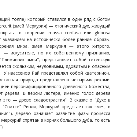
жащий толпе) который ставился в один ряд с богом
rcurit (змей Меркурия) — хтонический дух, живущий
окрыта в творении: massa confusa или globosa
т указанием на исторически более ранние образы.
орения мира, змея Меркурия — этого хитрого,
 — искусителе, по их собственному признанию,
Племянник змеи", представляет собой гетевскую
ается скользким, неуловимым, ядовитым и опасным
. У наассенов Рай представлял собой кватернион,
оставная природа представлена четырьмя реками:
ацией персонифицированного древесного божества;
г дерева. В версии Лютера, именно голос дерева
о это — древо сладострастия". В сказке о "Духе в
"Свитке" Рипли, Меркурий предстает как змея, в
ния"). Дерево означает развитие фазы процесса
 Меркурий спрятан в корнях большого дуба, то есть
")