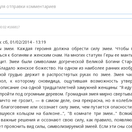
ля отправки комментариев
00:02
#166817
 сб, 01/02/2014 - 13:19
ы змеи. Каждая героиня должна обрести силу змеи. Чтобы 
ься к богиням и женским снам. На многих статуях Геры ее ман
ит. Змеи были символами догреческой Великой Богини Стар
ладало женское божество. На одном из наиболее ранних изобра
ой грудью держит в распростертых руках по змее. Змея ча
ол, к которому сновидица, ощутившая возможность утве
описание сна одной тридцатилетней замужней женщины: "Я иду п
пройти под огромным деревом. Громадная змея мирно свертывае
ничто не грозит, — в самом деле, она прекрасна, но я колебл
благоговение или осознает силу змеи, чем путается опасности,
вшуюся кольцом на балконе...", "В комнате три змеи..." Вся
 важные решения и осознают свою силу, как правило, появля
ет прояснить вид силы, символизируемой змеей. Если эти сны с