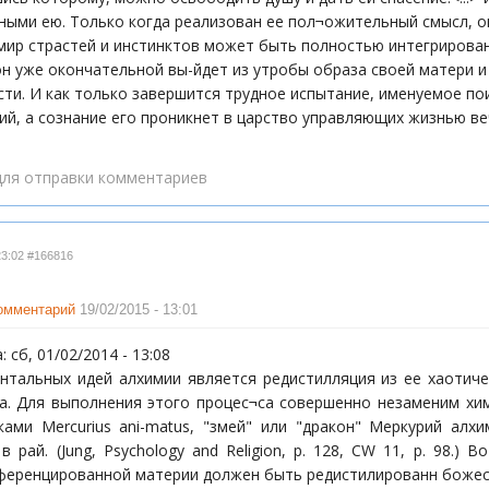
ными ею. Только когда реализован ее пол¬ожительный смысл, о
 мир страстей и инстинктов может быть полностью интегрирова
он уже окончательной вы-йдет из утробы образа своей матери и
ти. И как только завершится трудное испытание, именуемое пои
й, а сознание его проникнет в царство управляющих жизнью ве
ля отправки комментариев
23:02
#166816
комментарий
19/02/2015 - 13:01
 сб, 01/02/2014 - 13:08
нтальных идей алхимии является редистилляция из ее хаотич
а. Для выполнения этого процес¬са совершенно незаменим хими
ами Mercurius ani-matus, "змей" или "дракон" Меркурий алх
 рай. (Jung, Psychology and Religion, p. 128, CW 11, p. 98.
ференцированной материи должен быть редистилированн божес