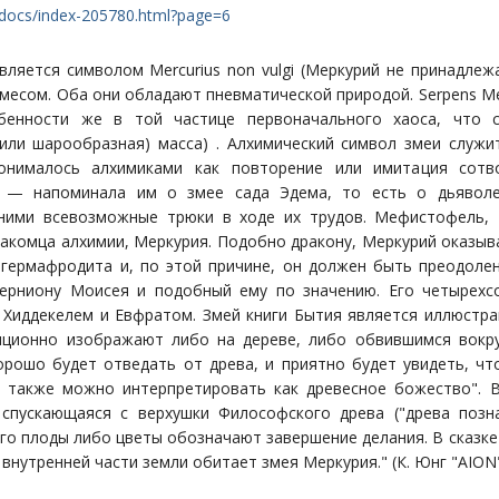
u/docs/index-205780.html?page=6
является символом Mercurius non vulgi (Меркурий не принадле
месом. Оба они обладают пневматической природой. Serpens Me
бенности же в той частице первоначального хаоса, что с
(или шарообразная) масса) . Алхимический символ змеи служи
онималось алхимиками как повторение или имитация сотв
 — напоминала им о змее сада Эдема, то есть о дьяволе
ними всевозможные трюки в ходе их трудов. Мефистофель, "
накомца алхимии, Меркурия. Подобно дракону, Меркурий оказыв
гермафродита и, по этой причине, он должен быть преодолен
ерниону Моисея и подобный ему по значению. Его четырехс
 Хиддекелем и Евфратом. Змей книги Бытия является иллюстр
иционно изображают либо на дереве, либо обвившимся вокру
хорошо будет отведать от древа, и приятно будет увидеть, чт
 также можно интерпретировать как древесное божество". В 
спускающаяся с верхушки Философского древа ("древа позна
го плоды либо цветы обозначают завершение делания. В сказке
 внутренней части земли обитает змея Меркурия." (К. Юнг "AION