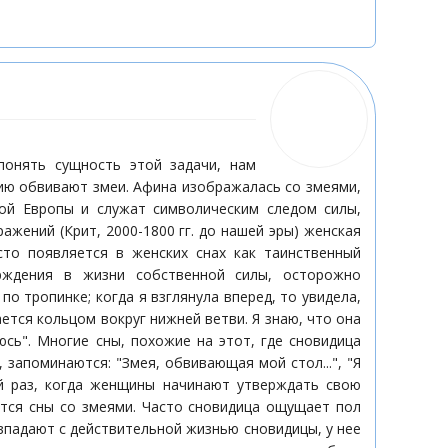
понять сущность этой задачи, нам
тию обвивают змеи. Афина изображалась со змеями,
ой Европы и служат символическим следом силы,
жений (Крит, 2000-1800 гг. до нашей эры) женская
сто появляется в женских снах как таинственный
рждения в жизни собственной силы, осторожно
о тропинке; когда я взглянула вперед, то увидела,
тся кольцом вокруг нижней ветви. Я знаю, что она
юсь". Многие сны, похожие на этот, где сновидица
 запоминаются: "Змея, обвивающая мой стол...", "Я
кий раз, когда женщины начинают утверждать свою
ются сны со змеями. Часто сновидица ощущает пол
овпадают с действительной жизнью сновидицы, у нее