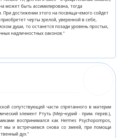
на может быть ассимилирована, тогда
н. При достижении этого на посвяща¬емого сойдет
 приобретет черты зрелой, уверенной в себе,
ском души, то останется позади уровень простых,
чных надличностных законов."
еской сопутствующей части спрятанного в материи
ческий элемент Ртуть (Мер¬курий - прим. перев.),
имиками воспринимался как Hermes Psychopompos,
) Вот мы и встречаемся снова со змеей, при помощи
твенный дух."