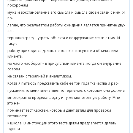
похоронам
мужа и восстановление его смысла и смысла своей связи с ним. Я
по-
лагаю, что результатом работы ожидания является принятие двух
аль-
тернатив сразу – утраты объекта и поддержание связи с ним. И
такую
работу приходится делать не только в отсутствии объекта или
клиента,
но часто наоборот – в присутствии клиента, когда он внутренне
совсем
не связан с терапией и аналитиком.
Когда я пытаюсь представить себе ее три года ткачества и рас-
пускания, то меня впечатляет то терпение, с которым она должна
многократно проделать одну и ту же монотонную работу. Мне
это на-
поминает тест Карстен, который дают детям для проверки
готовности
к школе. В инструкции этого теста детям предлагается делать
одно и