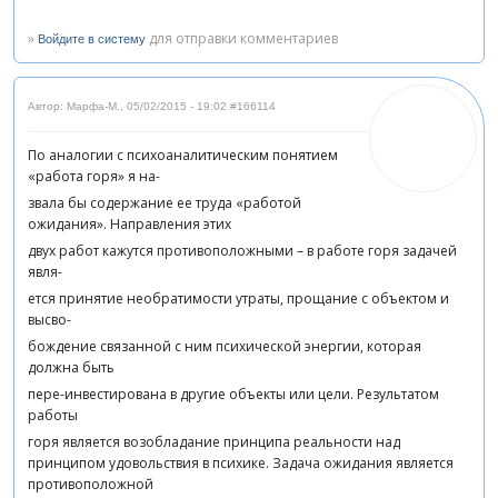
»
для отправки комментариев
Войдите в систему
Автор: Марфа-М.
,
05/02/2015 - 19:02
#166114
По аналогии с психоаналитическим понятием
«работа горя» я на-
звала бы содержание ее труда «работой
ожидания». Направления этих
двух работ кажутся противоположными – в работе горя задачей
явля-
ется принятие необратимости утраты, прощание с объектом и
высво-
бождение связанной с ним психической энергии, которая
должна быть
пере-инвестирована в другие объекты или цели. Результатом
работы
горя является возобладание принципа реальности над
принципом удовольствия в психике. Задача ожидания является
противоположной