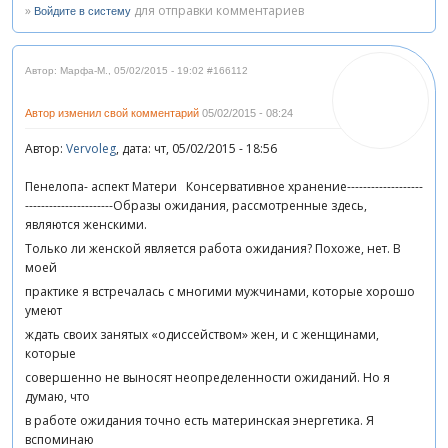
»
для отправки комментариев
Войдите в систему
Автор: Марфа-М.
,
05/02/2015 - 19:02
#166112
Автор изменил свой комментарий
05/02/2015 - 08:24
Автор:
Vervoleg
, дата: чт, 05/02/2015 - 18:56
Пенелопа- аспект Матери Консервативное хранение-------------------
----------------------
Образы ожидания, рассмотренные здесь,
являются женскими.
Только ли женской является работа ожидания? Похоже, нет. В
моей
практике я встречалась с многими мужчинами, которые хорошо
умеют
ждать своих занятых «одиссейством» жен, и с женщинами,
которые
совершенно не выносят неопределенности ожиданий. Но я
думаю, что
в работе ожидания точно есть материнская энергетика. Я
вспоминаю