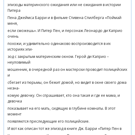
эпизоды материнского ожидания или не ожидания в истории
Питера
Пена Джеймса Барри и в фильме Стивена Спилберга «Поймай
меня,
если сможешь». И Питер Пен, и персонаж Леонардо ди Каприо
очень
похожи, и удивительно одинаково воспроизводится в их
историях эпи-
зод с закрытым материнским окном. Герой ди Каприо –
неуловимый
мошенник, в очередной раз он мастерски проводит полицейских
и
сбегает из тюрьмы, он бежит домой, но видит в окне своего дома
незна-
комую девочку. Он спрашивает, кто она такая и где ее мама, и
девочка
показывает на его мать, сидящую в глубине комнаты. В этот
момент
появляются преследующие его полицейские.
И вот как описан тот же эпизод в книге Дж. Барри «Питер Пен в