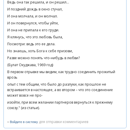
Ведь она так решила, и он решил…
И поздний дождь в окно стучал,
И она молчала, и он молчал.
И он повернулся, чтобы уйти,
И она не припала к его груди.
Я клянусь, что это любовь была,
Посмотри: ведь это ее дела.
Но знаешь, хоть Бога к себе призови,
Разве можно понять что-нибудь в любви?
(Булат Окуджава, 1969 год)
В первом отрывке мы видим, как трудно соединить прожитый
врозь
опыт с тем общим, что было до разлуки, как прошлое не
встраивается в настоящее, а во втором – что это соединение
может вовсе не про-
изойти, при всем желании партнеров вернуться к прежнему
союзу." (из статьи).
»
для отправки комментариев
Войдите в систему