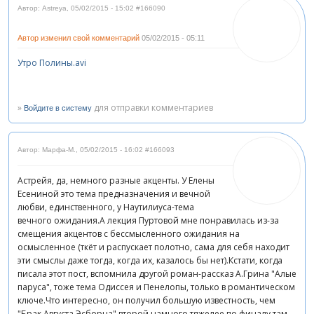
Автор: Astreya
,
05/02/2015 - 15:02
#166090
Автор изменил свой комментарий
05/02/2015 - 05:11
Утро Полины.avi
»
для отправки комментариев
Войдите в систему
Автор: Марфа-М.
,
05/02/2015 - 16:02
#166093
Астрейя, да, немного разные акценты. У Елены
Есениной это тема предназначения и вечной
любви, единственного, у Наутилиуса-тема
вечного ожидания.А лекция Пуртовой мне понравилась из-за
смещения акцентов с бессмысленного ожидания на
осмысленное (ткёт и распускает полотно, сама для себя находит
эти смыслы даже тогда, когда их, казалось бы нет).Кстати, когда
писала этот пост, вспомнила другой роман-рассказ А.Грина "Алые
паруса", тоже тема Одиссея и Пенелопы, только в романтическом
ключе.Что интересно, он получил большую известность, чем
"Брак Августа Эсборна",второй намного тяжелее по финалу,там