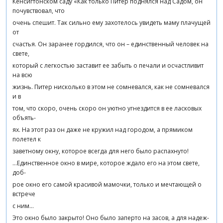
Кенсигтонском саду «Как только Питер поднялся над Садом, он
почувствовал, что
очень спешит. Так сильно ему захотелось увидеть маму плачущей
от
счастья. Он заранее гордился, что он – единственный человек на
свете,
который с легкостью заставит ее забыть о печали и осчастливит
на всю
жизнь. Питер нисколько в этом не сомневался, как не сомневался
и в
том, что скоро, очень скоро он уютно угнездится в ее ласковых
объять-
ях. На этот раз он даже не кружил над городом, а прямиком
полетел к
заветному окну, которое всегда для него было распахнуто!
…Единственное окно в мире, которое ждало его на этом свете,
доб-
рое окно его самой красивой мамочки, только и мечтающей о
встрече
с ним…
Это окно было закрыто! Оно было заперто на засов, а для надеж-