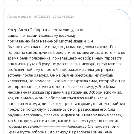
Автор: Марфа-М.
,
05/02/2015 - 19:02
#166119
Когда Август Эсборн вышел на улицу, то он
вышел по подмигивающему веселому
приказанию беса невинной мистификации. Он
был охвачен счастьем и жадно дышал воздухом счастья. Его
голова на самом деле не болела, и он вышел лишь оттого, что во
время речи полковника, пожелавшего новобрачным "провести
всю жизнь рука об руку, не расставаясь никогда", представил со
свойственной ему остротой воображения сильную радость
встречи после разлуки. Он не был ни жестоким, ни грубым
человеком, но случалось, что им овладевала сила, которой он не
мог противиться, отчего объяснял ее как причуду. Это была
несознанная жажда страдания и раскаяния. Эсборн вспомнил,
как, еще мальчиком, любил прятаться в темный шкап и
выскакивал оттуда, лишь когда тревога в доме достигала крайних
пределов, когда слуги сбивались с ног, разыскивая его. Сам
радуясь и терзаясь, с плачем кидался он к матери весь в слезах,
как бы в предчувствии горя, какое было ему суждено пережить
гораздо позднее.------------------------Александр Степанович Грин.
Брак Августа Эсборна .Это эпизод из рассказа Грина.Тема