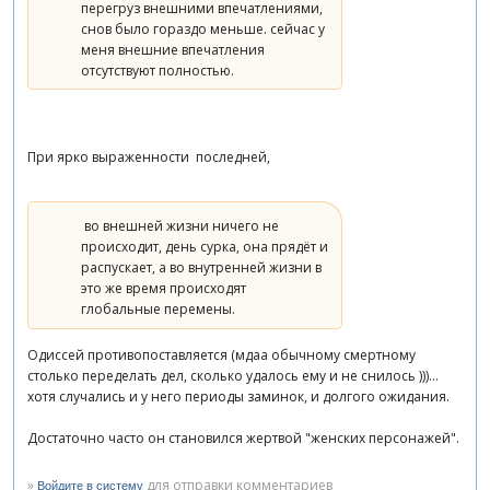
перегруз внешними впечатлениями,
снов было гораздо меньше. сейчас у
меня внешние впечатления
отсутствуют полностью.
При ярко выраженности последней,
во внешней жизни ничего не
происходит, день сурка, она прядёт и
распускает, а во внутренней жизни в
это же время происходят
глобальные перемены.
Одиссей противопоставляется (мдаа обычному смертному
столько переделать дел, сколько удалось ему и не снилось )))...
хотя случались и у него периоды заминок, и долгого ожидания.
Достаточно часто он становился жертвой "женских персонажей".
»
для отправки комментариев
Войдите в систему