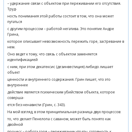
– удержание связи с объектом при переживании его отсутствия.
Труд-
ность понимания этой работы состоит в том, что она может
путаться
с другим процессом – работой негатива. Это понятие Андре
Грина,
которое описывает невозможность пережить горе, застревание в
нем.
Оно ведет к тому, что связь с объектом заменяется
идентификацией
с ним, при этом декатексис (дезинвестиция) либидо лишает
объект
ценности и внутреннего содержания. Грин пишет, что это
внутреннее
действие является психическим убийством объекта, которое
соверша-
ется без ненависти (Грин, с. 343).
На мой взгляд, в этом принципиальная разница двух процессов:
то, что делает Пенелопа с саваном, может быть понято как
двойной
процесс – работа горя – переживание утраты, готовность к