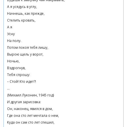
А я усядусь в углу,
Начнешь, как прежде,
Стелить кровать,
А я
Усну
На полу.
Потом покоя тебя лишу,
Вырою щель у ворот,
Ночью,
Вздрогнув,
Тебя спрошу:
– Стой! Кто идет?!
…
(Михаил Луконин, 1945 год)
И другая зарисовка:
Он, наконец, явился в дом,
Где она сто лет мечтала о нем,
Куда он сам сто лет спешил,