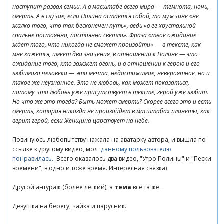
наступит развал семьи. А в масштабе всего мира — темнота, ночь,
смерть. А в случае, если Полина остается собой, то мужчине «не
жалко того, что так бесконечен путь», ведь «в ее хрустальной
спальне постоянно, постоянно светло». Фраза «твое ожидание
ждет того, что никогда не сможет произойти» — в тексте, как
мне кажется, имеет два значения, в отношении к Полине — это
ожидание того, кто зажжет огонь, и в отношении к герою и его
любимого человека — это мечта, недостижимое, невероятное, но и
такое же неузнанное. Это не любовь, как может показаться,
потому что любовь уже присутствует в тексте, герой уже любит.
Но что же это тогда? Быть может смерть? Скорее всего это и есть
смерть, которая никогда не произойдет в масштабах планеты, как
верит герой, если Женщина царствует на небе.
Повинуюсь любопытству нажала на аватарку автора, и вышла по
ссылке к другому видео, мол
данному пользователю
понравилась..
Всего оказалось два видео, "Утро Полины" и "Пески
времени", в одно и тоже время. Интересная связка)
Другой антураж (более легкий), а
тема
все та же.
Девушка на берегу, чайка и парусник.