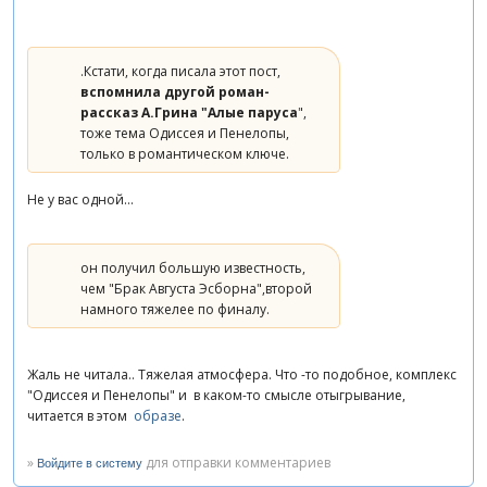
.Кстати, когда писала этот пост,
вспомнила другой роман-
рассказ А.Грина "Алые паруса
",
тоже тема Одиссея и Пенелопы,
только в романтическом ключе.
Не у вас одной...
он получил большую известность,
чем "Брак Августа Эсборна",второй
намного тяжелее по финалу.
Жаль не читала.. Тяжелая атмосфера. Что -то подобное, комплекс
"Одиссея и Пенелопы" и в каком-то смысле отыгрывание,
читается в этом
образе
.
»
для отправки комментариев
Войдите в систему