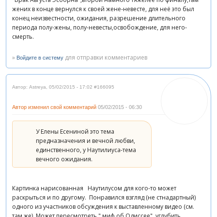
жених в конце вернулся к своей жене-невесте, для неё это был
конец неизвестности, ожидания, разрешение длительного
периода полу-жены, полу-невесты,освобождение, для него-
смерть.
»
для отправки комментариев
Войдите в систему
Автор: Astreya
,
05/02/2015 - 17:02
#166095
Автор изменил свой комментарий
05/02/2015 - 06:30
У Елены Есениной это тема
предназначения и вечной любви,
единственного, у Наутилиуса-тема
вечного ожидания.
Картинка нарисованная Наутилусом для кого-то может
раскрыться и по другому. Понравился взгляд (не стнадартный)
одного из участников обсуждения к выставленному видео (см.
там же). Может пересмотреть " миф об Одиссее", углубить,