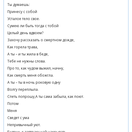
Ты думаешь:
Принесу с собой
Усталое тело свое.
Сумею ли быть тогда с тобой
Целый день вдвоем?
Захочу рассказать о смертном дожде,
Как горела трава,
А ты – и ты жила в беде,
Тебе не нужны слова.
Про то, как чудом выжил, начну,
Как смерть меня обожгла.
А ты – ты в ночь роковую одну
Волгу переплыла.
Спеть попрошу,А ты сама забыла, как поют.
Потом
Меня
Сведет с ума
Непривычный уют.
Будешь к завтраку чай накрывать,