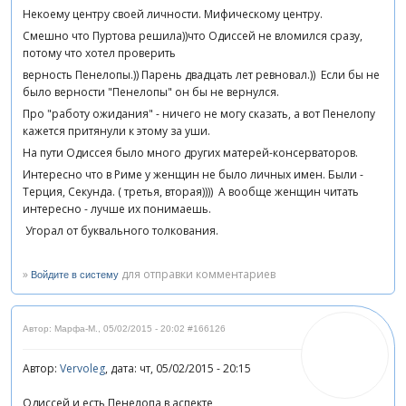
Некоему центру своей личности. Мифическому центру.
Смешно что Пуртова решила))что Одиссей не вломился сразу,
потому что хотел проверить
верность Пенелопы.)) Парень двадцать лет ревновал.)) Если бы не
было верности "Пенелопы" он бы не вернулся.
Про "работу ожидания" - ничего не могу сказать, а вот Пенелопу
кажется притянули к этому за уши.
На пути Одиссея было много других матерей-консерваторов.
Интересно что в Риме у женщин не было личных имен. Были -
Терция, Секунда. ( третья, вторая)))) А вообще женщин читать
интересно - лучше их понимаешь.
Угорал от буквального толкования.
»
для отправки комментариев
Войдите в систему
Автор: Марфа-М.
,
05/02/2015 - 20:02
#166126
Автор:
Vervoleg
, дата: чт, 05/02/2015 - 20:15
Одиссей и есть Пенелопа в аспекте