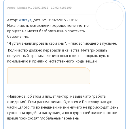
Автор: Марфа-М.
,
05/02/2015 - 19:02
#166109
Автор:
Astreya
, дата: чт, 05/02/2015 - 18:37
Накапливать осмысления хорошо конечно, но
процесс не может безболезненно протекать
бесконечно.
"Я устал анализировать свои сны", - глас вопиющего в пустыне.
Количество должно перерасти в качества. Интегрировать
полученный в размышлениях опыт в жизнь, открыть путь к
пониманию и приятию естественного хода вещей.
---------------------------------------------------------------------------------------------------
-Наверное, об этом и пишет лектор, называя это "работа
ожидания". Если рассматривать Одиссея и Пенелопу, как две
части целого, то во внешней жизни ничего не происходит, день
сурка, она прядёт и распускает, а во внутренней жизни в это же
время происходят глобальные перемены.