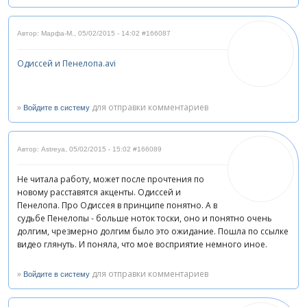
Автор: Марфа-М.
,
05/02/2015 - 14:02
#166087
Одиссей и Пенелопа.avi
»
для отправки комментариев
Войдите в систему
Автор: Astreya
,
05/02/2015 - 15:02
#166089
Не читала работу, может после прочтения по
новому расставятся акценты. Одиссей и
Пенелопа. Про Одиссея в принципе понятно. А в
судьбе Пенелопы - больше ноток тоски, оно и понятно очень
долгим, чрезмерно долгим было это ожидание. Пошла по ссылке
видео глянуть. И поняла, что мое восприятие немного иное.
»
для отправки комментариев
Войдите в систему