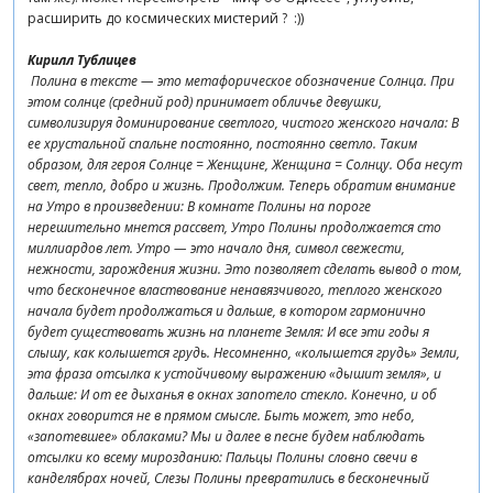
расширить до космических мистерий ? :))
Кирилл Тублицев
Полина в тексте — это метафорическое обозначение Солнца. При
этом солнце (средний род) принимает обличье девушки,
символизируя доминирование светлого, чистого женского начала: В
ее хрустальной спальне постоянно, постоянно светло. Таким
образом, для героя Солнце = Женщине, Женщина = Солнцу. Оба несут
свет, тепло, добро и жизнь. Продолжим. Теперь обратим внимание
на Утро в произведении: В комнате Полины на пороге
нерешительно мнется рассвет, Утро Полины продолжается сто
миллиардов лет. Утро — это начало дня, символ свежести,
нежности, зарождения жизни. Это позволяет сделать вывод о том,
что бесконечное властвование ненавязчивого, теплого женского
начала будет продолжаться и дальше, в котором гармонично
будет существовать жизнь на планете Земля: И все эти годы я
слышу, как колышется грудь. Несомненно, «колышется грудь» Земли,
эта фраза отсылка к устойчивому выражению «дышит земля», и
дальше: И от ее дыханья в окнах запотело стекло. Конечно, и об
окнах говорится не в прямом смысле. Быть может, это небо,
«запотевшее» облаками? Мы и далее в песне будем наблюдать
отсылки ко всему мирозданию: Пальцы Полины словно свечи в
канделябрах ночей, Слезы Полины превратились в бесконечный