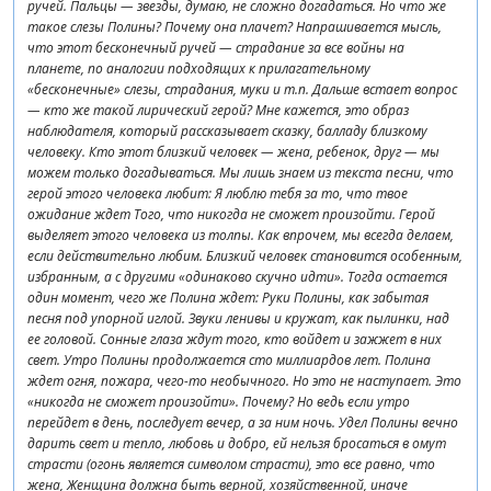
ручей. Пальцы — звезды, думаю, не сложно догадаться. Но что же
такое слезы Полины? Почему она плачет? Напрашивается мысль,
что этот бесконечный ручей — страдание за все войны на
планете, по аналогии подходящих к прилагательному
«бесконечные» слезы, страдания, муки и т.п. Дальше встает вопрос
— кто же такой лирический герой? Мне кажется, это образ
наблюдателя, который рассказывает сказку, балладу близкому
человеку. Кто этот близкий человек — жена, ребенок, друг — мы
можем только догадываться. Мы лишь знаем из текста песни, что
герой этого человека любит: Я люблю тебя за то, что твое
ожидание ждет Того, что никогда не сможет произойти. Герой
выделяет этого человека из толпы. Как впрочем, мы всегда делаем,
если действительно любим. Близкий человек становится особенным,
избранным, а с другими «одинаково скучно идти». Тогда остается
один момент, чего же Полина ждет: Руки Полины, как забытая
песня под упорной иглой. Звуки ленивы и кружат, как пылинки, над
ее головой. Сонные глаза ждут того, кто войдет и зажжет в них
свет. Утро Полины продолжается сто миллиардов лет. Полина
ждет огня, пожара, чего-то необычного. Но это не наступает. Это
«никогда не сможет произойти». Почему? Но ведь если утро
перейдет в день, последует вечер, а за ним ночь. Удел Полины вечно
дарить свет и тепло, любовь и добро, ей нельзя бросаться в омут
страсти (огонь является символом страсти), это все равно, что
жена, Женщина должна быть верной, хозяйственной, иначе