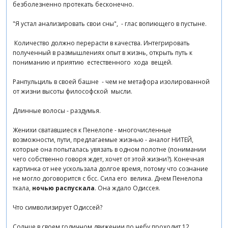
безболезненно протекать бесконечно.
"Я устал анализировать свои сны", - глас вопиющего в пустыне.
Количество должно перерасти в качества. Интегрировать
полученный в размышлениях опыт в жизнь, открыть путь к
пониманию и приятию естественного хода вещей.
Ранпульциль в своей башне - чем не метафора изолированной
от жизни высоты философской мысли.
Длинные волосы - раздумья.
Женихи сватавшиеся к Пенелопе - многочисленные
возможности, пути, предлагаемые жизнью - аналог НИТЕЙ,
которые она попыталась увязать в одном полотне (понимании
чего собственно говоря ждет, хочет от этой жизни?). Конечная
картинка от нее ускользала долгое время, потому что сознание
не могло договорится с бсс. Сила его велика. Днем Пенелопа
ткала,
ночью распускала
. Она ждало Одиссея.
Что символизирует Одиссей?
Солнце в своем годичном движении по небу проходит 12