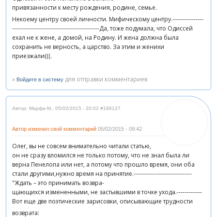
привязанности к месту рождения, родине, семье.
Некоему центру своей личности. Мифическому центру.----------------
---------------------------------------------Да, тоже подумала, что Одиссей
ехал не к жене, а домой, на Родину. И жена должна была
сохранить не верность, а царство. За этим и женихи
приезжали(((.
»
для отправки комментариев
Войдите в систему
Автор: Марфа-М.
,
05/02/2015 - 20:02
#166127
Автор изменил свой комментарий
05/02/2015 - 09:42
Олег, вы не совсем внимательно читали статью,
он не сразу вломился не только потому, что не знал была ли
верна Пенелопа или нет, а потому что прошло время, они оба
стали другими,нужно время на принятие.------------------------------
"Ждать – это принимать возвра-
щающихся измененными, не застывшими в точке ухода.-------------
Вот еще две поэтические зарисовки, описывающие трудности
возврата: