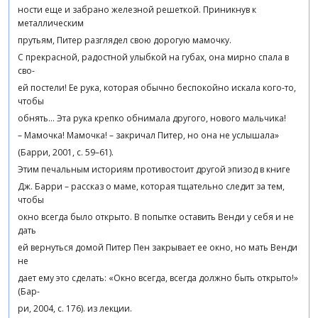
ности еще и забрано железной решеткой. Приникнув к
металлическим
прутьям, Питер разглядел свою дорогую мамочку.
С прекрасной, радостной улыбкой на губах, она мирно спала в
сво-
ей постели! Ее рука, которая обычно беспокойно искала кого-то,
чтобы
обнять… Эта рука крепко обнимала другого, нового мальчика!
– Мамочка! Мамочка! – закричал Питер, но она не услышала»
(Барри, 2001, с. 59–61).
Этим печальным историям противостоит другой эпизод в книге
Дж. Барри – рассказ о маме, которая тщательно следит за тем,
чтобы
окно всегда было открыто. В попытке оставить Венди у себя и не
дать
ей вернуться домой Питер Пен закрывает ее окно, но мать Венди
не
дает ему это сделать: «Окно всегда, всегда должно быть открыто!»
(Бар-
ри, 2004, с. 176). из лекции.