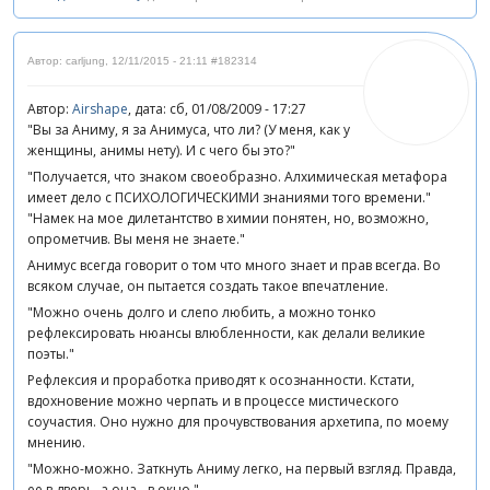
Автор: carljung
,
12/11/2015 - 21:11
#182314
Автор:
Airshape
, дата: сб, 01/08/2009 - 17:27
"Вы за Аниму, я за Анимуса, что ли? (У меня, как у
женщины, анимы нету). И с чего бы это?"
"Получается, что знаком своеобразно. Алхимическая метафора
имеет дело с ПСИХОЛОГИЧЕСКИМИ знаниями того времени."
"Намек на мое дилетантство в химии понятен, но, возможно,
опрометчив. Вы меня не знаете."
Анимус всегда говорит о том что много знает и прав всегда. Во
всяком случае, он пытается создать такое впечатление.
"Можно очень долго и слепо любить, а можно тонко
рефлексировать нюансы влюбленности, как делали великие
поэты."
Рефлексия и проработка приводят к осознанности. Кстати,
вдохновение можно черпать и в процессе мистического
соучастия. Оно нужно для прочувствования архетипа, по моему
мнению.
"Можно-можно. Заткнуть Аниму легко, на первый взгляд. Правда,
ее в дверь, а она - в окно."