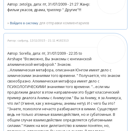
Автор: zetolga, дата: пт, 31/07/2009 - 21:27 Жанр:
фильм ужасов, драма, триллер " Другие"!!!
»
для отправки комментариев
Войдите в систему
Автор: carljung
,
12/11/2015 - 21:11
#182313
Автор: Sorella, дата: пт, 31/07/2009 - 22:35 to
Airshape "Возможно, Вы знакомы с юнгианской
алхимической метафорой." Знаком.
...Алхимическая метафора, описанная Юнгом имеет дело с
химическими знаниями того времени. " Получается, что знаком
своеобразно. Алхимическая метафора имеет дело с
ПСИХОЛОГИЧЕСКИМИ знаниями того времени. "...если мы
продолжим диалог в этом направлении это будет классический
пример диалога Анимы с Анимусом." Вы за Аниму, я за Анимуса,
что ли? (У меня, как у женщины, анимы нету). И с чего бы это?
"Знаете, психологи нечасто разбираются в химии. Существуют
ведь не только атомные взаимодействия, но и субатомные. В
общем случае взаимодействие определяется субатомными
силами." Намек на мое дилетантство в химии понятен, но,