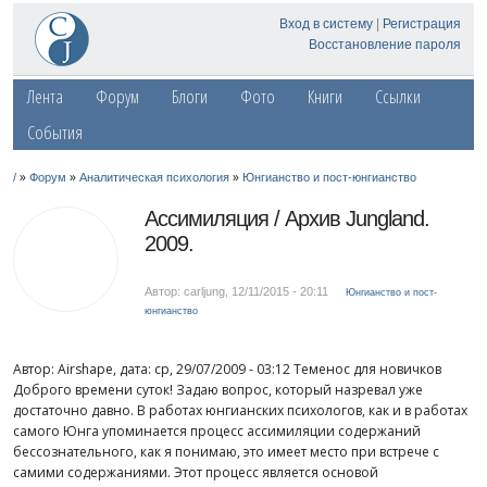
Вход в систему
|
Регистрация
Восстановление пароля
Лента
Форум
Блоги
Фото
Книги
Ссылки
События
»
»
»
/
Форум
Аналитическая психология
Юнгианство и пост-юнгианство
Ассимиляция / Архив Jungland.
2009.
Автор: carljung
,
12/11/2015 - 20:11
Юнгианство и пост-
юнгианство
Автор: Airshape, дата: ср, 29/07/2009 - 03:12 Теменос для новичков
Доброго времени суток! Задаю вопрос, который назревал уже
достаточно давно. В работах юнгианских психологов, как и в работах
самого Юнга упоминается процесс ассимиляции содержаний
бессознательного, как я понимаю, это имеет место при встрече с
самими содержаниями. Этот процесс является основой