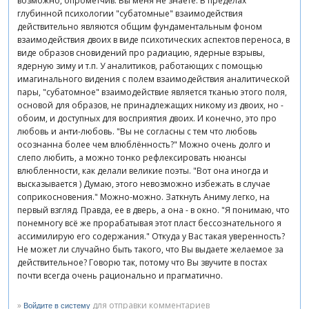
возможно, опрометчив. Вы меня не знаете. В пределах
глубинной психологии "субатомные" взаимодействия
действительно являются общим фундаментальным фоном
взаимодействия двоих в виде психотических аспектов переноса, в
виде образов сновидений про радиацию, ядерные взрывы,
ядерную зиму и т.п. У аналитиков, работающих с помощью
имагинального видения с полем взаимодействия аналитической
пары, "субатомное" взаимодействие является тканью этого поля,
основой для образов, не принадлежащих никому из двоих, но -
обоим, и доступных для восприятия двоих. И конечно, это про
любовь и анти-любовь. "Вы не согласны с тем что любовь
осознанна более чем влюблённость?" Можно очень долго и
слепо любить, а можно тонко рефлексировать нюансы
влюбленности, как делали великие поэты. "Вот она иногда и
высказывается ) Думаю, этого невозможно избежать в случае
соприкосновения." Можно-можно. Заткнуть Аниму легко, на
первый взгляд. Правда, ее в дверь, а она - в окно. "Я понимаю, что
понемногу всё же прорабатывая этот пласт бессознательного я
ассимилирую его содержания." Откуда у Вас такая уверенность?
Не может ли случайно быть такого, что Вы выдаете желаемое за
действительное? Говорю так, потому что Вы звучите в постах
почти всегда очень рационально и прагматично.
»
для отправки комментариев
Войдите в систему