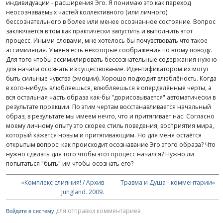
индивидуации - расширения Эго. Я понимаю это как переход
неосознаваемых частей коллективного (или личного)
бессознательного в более или менее осознанное состояние. Вопрос
заключается в том как практически запустить и выполнить этот
процесс. Иными словами, мне хотелось бы почувствовать что такое
ассимиляция. У меня есть некоторые соображения по этому поводу.
Для того чтобы ассимилировать бессознательные содержания нужно
для начала осознать из существование. Идентификатором их могут
быть сильные чувства (эмоции). Хорошо подходит влюблёность. Когда
в кого-нибудь влюбляешься, влюбляешься в оперделённые черты, а
вся остальная часть образа как-бы "дорисовывается" автоматически в
результате проекции. По этим чертам восстанавливается начальный
образ, в результате мы имеем нечто, что и притягивает нас. Согласно
моему личному опыту это скорее стиль поведения, восприятия мира,
который кажется новым и притягивающим. Но для меня остаётся
открытым вопрос: как происходит осознавание Эго этого образа? Что
нужно сделать для того чтобы этот процесс начался? Нужно ли
попытаться "быть" им чтобы осознать его?
«Комплекс слияния! / Архив
Травма и Душа - комментарии»
Jungland. 2009.
для отправки комментариев
Войдите в систему