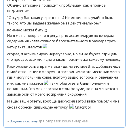
Обычно затыкание приводит к проблемам, как и полное
подчинение.
"Откуда у Вас такая уверенность? Не может ли случайно быть
такого, что Вы выдаете желаемое за действительное?"
Конечно может быть )))
Но я же не говорю что я регулярно ассимилирую по вечерам
содержания коллективного бессознательного в размере трёх-
четырёх гештальтов
скорее, я ассимилирую нерегулярно, но вы не будете отрицать
что процесс ассимиляции знаком практически каждому человеку.
Рациональность и прагматика - да, но это моё Эго. Добавьте ещё
и моё отношение к форуму - я воспринимаю это место как место
где я могу получить совет, поэтому задаю вопросы и отвечаю на
них, как мне кажется
, так чтобы ответы были точными и
понятными. Это моя персона в этом форуме, но она меняется в
зависимости от моего восприятия окружения.
И ещё: ваши ответы, вообще дискуссия в этой ветке помогли мне
снова обрести связующую ниточку.
Спасибо!
»
для отправки комментариев
Войдите в систему