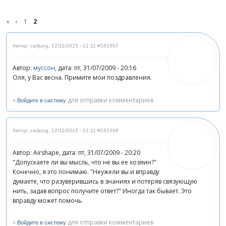
«
‹
1
2
Автор: carljung
,
12/11/2015 - 21:11
#182307
Автор:
муссон
, дата: пт, 31/07/2009 - 20:16
Оля, у Вас весна. Примите мои поздравления.
»
для отправки комментариев
Войдите в систему
Автор: carljung
,
12/11/2015 - 21:11
#182308
Автор: Airshape, дата: пт, 31/07/2009 - 20:20
"Допускаете ли вы мысль, что не вы ее хозяин?"
Конечно, я это понимаю. "Неужели вы и вправду
думаете, что разуверившись в знаниях и потеряв связующую
нить, задав вопрос получите ответ?" Иногда так бывает. Это
вправду может помочь.
»
для отправки комментариев
Войдите в систему