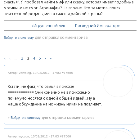
счастья". Я пробовал найти миф или сказку, которая имеет подобные
мотивы,-и не смог. Агронафты? Не вполне. Что за мотив- поиск
неизвестной родины,места счастья,райской страны?
«Игрушечный лев
Последний Император»
для отправки комментариев
Войдите в систему
«
‹
…
2
3
4
5
›
»
Автор: Vervoleg
,
10/03/2012 - 17:03
#77505
Кстати, не факт, что семья в психозе
============ Они конечно не в психозе,но
почему-то носятся с одной общей идеей...Ну а
наше обсуждение на их жизнь никак не повлияет.
»
для отправки комментариев
Войдите в систему
Автор: муссон
,
10/03/2012 - 17:03
#77506