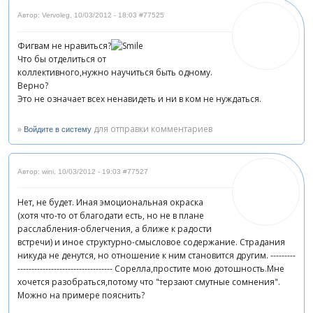
Автор: Vervoleg
,
10/03/2012 - 18:03
#77525
Фигвам не нравиться?
Что бы отделиться от
коллективного,нужно научиться быть одному.
Верно?
Это не означает всех ненавидеть и ни в ком не нуждаться.
»
для отправки комментариев
Войдите в систему
Автор: wini
,
10/03/2012 - 19:03
#77527
Нет, не будет. Иная эмоциональная окраска
(хотя что-то от благодати есть, но не в плане
расслабления-облегчения, а ближе к радости
встречи) и иное структурно-смысловое содержание. Страдания
никуда не денутся, но отношение к ним становится другим. ---------
---------------------------------- Сорелла,простите мою дотошность.Мне
хочется разобраться,потому что "терзают смутные сомнения".
Можно на примере пояснить?