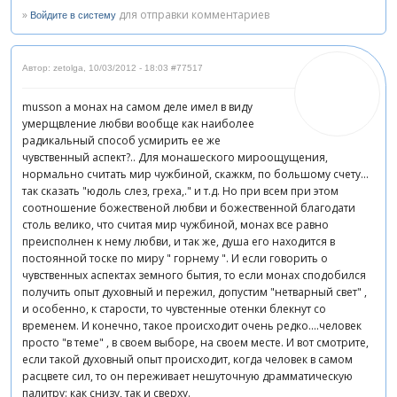
»
для отправки комментариев
Войдите в систему
Автор: zetolga
,
10/03/2012 - 18:03
#77517
musson а монах на самом деле имел в виду
умерщвление любви вообще как наиболее
радикальный способ усмирить ее же
чувственный аспект?.. Для монашеского мироощущения,
нормально считать мир чужбиной, скажкм, по большому счету...
так сказать "юдоль слез, греха,." и т.д. Но при всем при этом
соотношение божественой любви и божественной благодати
столь велико, что считая мир чужбиной, монах все равно
преисполнен к нему любви, и так же, душа его находится в
постоянной тоске по миру " горнему ". И если говорить о
чувственных аспектах земного бытия, то если монах сподобился
получить опыт духовный и пережил, допустим "нетварный свет" ,
и особенно, к старости, то чувстенные отенки блекнут со
временем. И конечно, такое происходит очень редко....человек
просто "в теме" , в своем выборе, на своем месте. И вот смотрите,
если такой духовный опыт происходит, когда человек в самом
расцвете сил, то он переживает нешуточную драмматическую
палитру: как снизу, так и сверху.