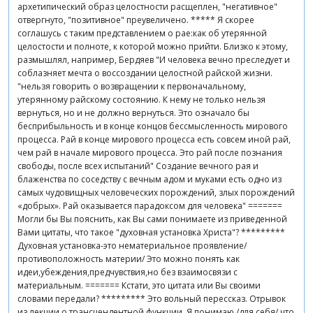
архетипический образ целостности расщеплен, "негативное"
отвергнуто, "позитивное" преувеличено. ***** Я скорее
соглашусь с таким представлением о рае:как об утерянной
целостости и полноте, к которой можно прийти. Близко к этому,
размышлял, например, Бердяев "И человека вечно преследует и
соблазняет мечта о воссоздании целостной райской жизни.
"нельзя говорить о возвращении к первоначальному,
утерянному райскому состоянию. К нему не только нельзя
вернуться, но и не должно вернуться. Это означало бы
бесприбыльность и в конце концов бессмысленность мирового
процесса. Рай в конце мирового процесса есть совсем иной рай,
чем рай в начале мирового процесса. Это рай после познания
свободы, после всех испытаний" Создание вечного рая и
блаженства по соседству с вечным адом и муками есть одно из
самых чудовищных человеческих порождений, злых порождений
«добрых». Рай оказывается парадоксом для человека" =======
Могли бы Вы пояснить, как Вы сами понимаете из приведенной
Вами цитаты, что такое "духовная установка Христа"? *********
Духовная установка-это нематериальное проявление/
противоположность материи/ Это можно понять как
идеи,убеждения,предчувствия,но без взаимосвязи с
материальным. ======= Кстати, это цитата или Вы своими
словами передали? ********* Это вольный перессказ. Отрывок
из лекции о трансцендентной функции. Я понимаю /для себя/,что