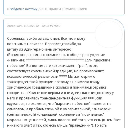
»
для отправки комментариев
Войдите в систему
Автор: wini
,
11/03/2012 - 12:03
#77550
Сорелла,спасибо за ваш ответ. Все что я могу
пояснить-я написала. Верволег,спасибо,за
цитату из Эдингера-очень интересно.
(Возможно,я немного вклинилась в общее рассуждение
-извините) ***************************** Если "царствие
небесное" Вы понимаете как эквивалент "рая", то это
соответствует христианской традиции, но противоречит
психологической реальности **** Мы же говрим о
трансцендентной функции-поэтому,я не имеею ввиду
христианскую традицию/на сколько я понимаю,в отрывке,
говорится о Христе вне церкви и вне идеи спасения,поэтому у
него и проявилась трансцендентная функция/ === Если
вдуматься, то окажется, что "царствие небесное" является не
символом, а проблематичной и умозрительной, "знаковой"
(семиотической) концепцией, скоплением "позитивных"
моральных ценностей, лишь половиной того, что есть (в нем "нет
никакого зла") и тех, кто есть (лишь "праведники"). То есть