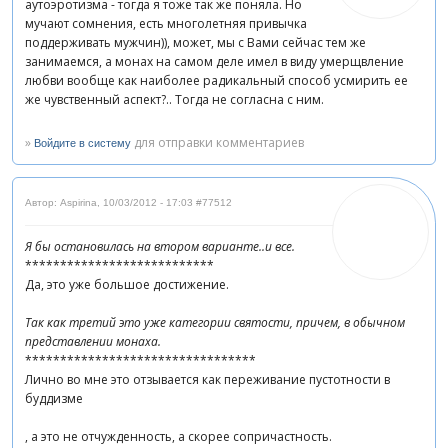
аутоэротизма - тогда я тоже так же поняла. Но
мучают сомнения, есть многолетняя привычка
поддерживать мужчин)), может, мы с Вами сейчас тем же
занимаемся, а монах на самом деле имел в виду умерщвление
любви вообще как наиболее радикальный способ усмирить ее
же чувственный аспект?.. Тогда не согласна с ним.
»
для отправки комментариев
Войдите в систему
Автор: Aspirina
,
10/03/2012 - 17:03
#77512
Я бы остановилась на втором варианте..и все.
***************************
Да, это уже большое достижение.
Так как третий это уже категории святости, причем, в обычном
представлении монаха.
*********************************
Лично во мне это отзывается как переживание пустотности в
буддизме
, а это не отчужденность, а скорее сопричастность.