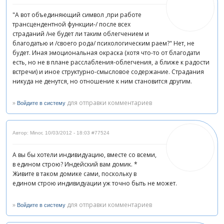
"А вот объединяющий символ ,при работе
трансцендентной функции-/ после всех
страданий /не будет ли таким облегчением и
благодатью и /своего рода/ психологическим раем?" Нет, не
будет. Иная эмоциональная окраска (хотя что-то от благодати
есть, но не в плане расслабления-облегчения, а ближе к радости
встречи) и иное структурно-смысловое содержание. Страдания
никуда не денутся, но отношение к ним становится другим.
»
для отправки комментариев
Войдите в систему
Автор: Minor
,
10/03/2012 - 18:03
#77524
А вы бы хотели индивидуацию, вместе со всеми,
в едином строю? Индейский вам домик. *
Живите в таком домике сами, поскольку в
едином строю индивидуации уж точно быть не может.
»
для отправки комментариев
Войдите в систему