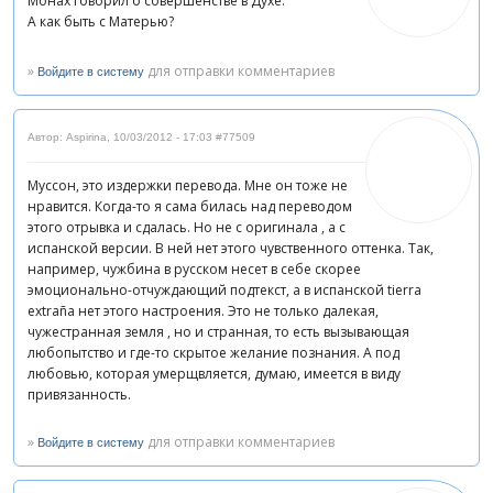
Монах говорил о совершенстве в Духе.
А как быть с Матерью?
»
для отправки комментариев
Войдите в систему
Автор: Aspirina
,
10/03/2012 - 17:03
#77509
Муссон, это издержки перевода. Мне он тоже не
нравится. Когда-то я сама билась над переводом
этого отрывка и сдалась. Но не с оригинала , а с
испанской версии. В ней нет этого чувственного оттенка. Так,
например, чужбина в русском несет в себе скорее
эмоционально-отчуждающий подтекст, а в испанской tierra
extraña нет этого настроения. Это не только далекая,
чужестранная земля , но и странная, то есть вызывающая
любопытство и где-то скрытое желание познания. А под
любовью, которая умерщвляется, думаю, имеется в виду
привязанность.
»
для отправки комментариев
Войдите в систему