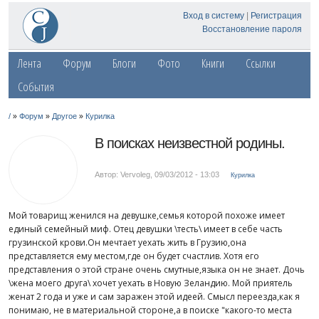
Вход в систему
|
Регистрация
Восстановление пароля
Лента
Форум
Блоги
Фото
Книги
Ссылки
События
»
»
»
/
Форум
Другое
Курилка
В поисках неизвестной родины.
Автор: Vervoleg
,
09/03/2012 - 13:03
Курилка
Мой товарищ женился на девушке,семья которой похоже имеет
единый семейный миф. Отец девушки \тесть\ имеет в себе часть
грузинской крови.Он мечтает уехать жить в Грузию,она
представляется ему местом,где он будет счастлив. Хотя его
представления о этой стране очень смутные,языка он не знает. Дочь
\жена моего друга\ хочет уехать в Новую Зеландию. Мой приятель
женат 2 года и уже и сам заражен этой идеей. Cмысл переезда,как я
понимаю, не в материальной стороне,а в поиске "какого-то места