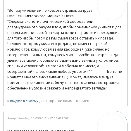
"Вот изумительный по красоте отрывок из труда
Гуго Сен-Викторского, монаха XII века:
“Следовательно, источник великой добродетели
для умудренного разума в том, чтобы понемножку учиться и для
начала изменить свой взгляд на вещи незримые и преходящие,
для того чтобы потом разум сумел вовсе оставить их позади.
Человек, которому мила его родина, покамест незрелый
новичок; тот, кому любая земля как родная, уже силен; но
совершенен лишь тот, кому весь мир — чужбина. Незрелая душа
уцепилась своей любовью за один-единственный уголок мира;
сильный человек объял своей любовью все места; а
совершенный человек свою любовь умертвил”." ---------- Что-то не
нравится мне это высказывание (((. Может, имелось в виду (в
оригинале) не лишение себя чувственного аспекта восприятия, а
обеспечение условий свежего и непредвзятого взгляда?
»
для отправки комментариев
Войдите в систему
Автор: Vervoleg
,
10/03/2012 - 17:03
#77508