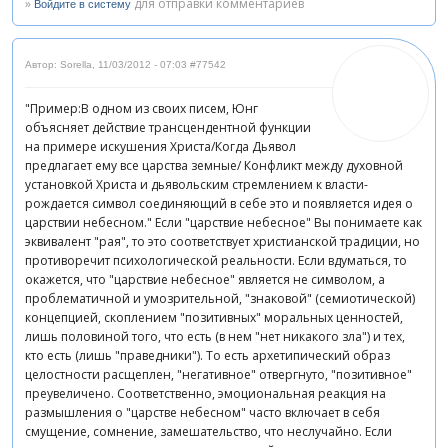
»
для отправки комментариев
Войдите в систему
Автор: Sorella
,
11/03/2012 - 07:03
#77542
"Пример:В одном из своих писем, Юнг
объясняет действие трансцендентной функции
на примере искушения Христа/Когда Дьявол
предлагает ему все царства земные/ Конфликт между духовной
установкой Христа и дьявольским стремлением к власти-
рождается символ соединяющий в себе это и появляется идея о
царствии небесном." Если "царствие небесное" Вы понимаете как
эквивалент "рая", то это соответствует христианской традиции, но
противоречит психологической реальности. Если вдуматься, то
окажется, что "царствие небесное" является не символом, а
проблематичной и умозрительной, "знаковой" (семиотической)
концепцией, скоплением "позитивных" моральных ценностей,
лишь половиной того, что есть (в нем "нет никакого зла") и тех,
кто есть (лишь "праведники"). То есть архетипический образ
целостности расщеплен, "негативное" отвергнуто, "позитивное"
преувеличено. Соответственно, эмоциональная реакция на
размышления о "царстве небесном" часто включает в себя
смущение, сомнение, замешательство, что неслучайно. Если