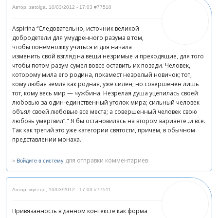
Автор: zetolga
,
10/03/2012 - 17:03
#77510
Aspirina “Следовательно, источник великой
добродетели для умудренного разума в том,
чтобы понемножку учиться и для начала
изменить свой взгляд на вещи незримые и преходящие, для того
чтобы потом разум сумел вовсе оставить их позади. Человек,
которому мила его родина, покамест незрелый новичок; тот,
кому любая земля как родная, уже силен; но совершенен лишь
тот, кому весь мир — чужбина. Незрелая душа уцепилась своей
любовью за один-единственный уголок мира; сильный человек
объял своей любовью все места; а совершенный человек свою
любовь умертвил”." Я бы остановилась на втором варианте..и все.
Так как третий это уже категории святости, причем, в обычном
представлении монаха.
»
для отправки комментариев
Войдите в систему
Автор: муссон
,
10/03/2012 - 17:03
#77511
Привязанность в данном контексте как форма