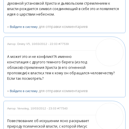
духовной установкой Христа и дьявольским стремлением к
власти-рождается символ соединяющий в себе это и появляется
идея о царствии небесном.
»
для отправки комментариев
Войдите в систему
Автор: Dmitry V5
,
10/03/2012 - 22:03
#77539
А может это и не конфликт?А именно
констатация с другого темного берега (из под
облаков)-стремления Христа (в его огненной
проповеди) к власти,к тем к кому он обращался-человечеству?
Если так посмотреть?
»
для отправки комментариев
Войдите в систему
Автор: Vervoleg
,
10/03/2012 - 23:03
#77540
Повествование об искушении ясно раскрывает
природу психической власти, с которой Иисус