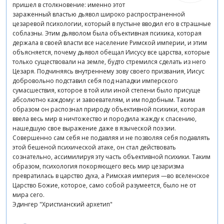
пришел в столкновение: именно этот
зараженный властью дьявол широко распространенной
цезаревой психологии, который в пустыне вводил его в страшные
соблазны. Этим дьяволом была объективная психика, которая
держала в своей власти все население Римской империи, и этим
объясняется, почему дьявол обещал Иисусу все царства, которые
только существовали на земле, будто стремился сделать из него
Цезаря. Подчиняясь внутреннему зову своего призвания, Иисус
добровольно подставил себя под нападки имперского
сумасшествия, которое в той или иной степени было присуще
абсолютно каждому: и завоевателям, и им подобным. Таким
образом он распознал природу объективной психики, которая
ввела весь мир в ничтожество и породила жажду к спасению,
нашедшую свое выражение даже в языческой поэзии.
Совершенно сам себя не подавляя и не позволяя себя подавлять
этой бешеной психической атаке, он стал действовать
сознательно, ассимилируя эту часть объективной психики. Таким
образом, психология покоряющего весь мир цезаризма
превратилась в царство духа, а Римская империя —во вселенское
Царство Божие, которое, само собой разумеется, было не от
мира сего.
Эдингер "Христианский архетип"