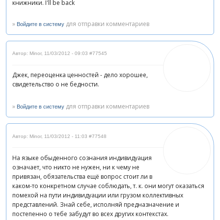
книжники. I'll be back
»
для отправки комментариев
Войдите в систему
Автор: Minor
,
11/03/2012 - 09:03
#77545
Джек, переоценка ценностей - дело хорошее,
свидетельство о не бедности.
»
для отправки комментариев
Войдите в систему
Автор: Minor
,
11/03/2012 - 11:03
#77548
На языке обыденного сознания индивидуация
означает, что никто не нужен, ни к чему не
привязан, обязательства ещё вопрос стоит ли в
каком-то конкретном случае соблюдать, т. к. они могут оказаться
помехой на пути индивидуации или грузом коллективных
представлений. Знай себе, исполняй предназначение и
постепенно о тебе забудут во всех других контекстах.