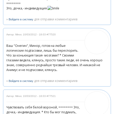
========
Это, дочка,- индивидуация.
»
для отправки комментариев
Войдите в систему
Автор: Minor
,
10/03/2012 - 18:03
#77520
Ваш "Онегин", Минор, готов на любые
логические подтасовки, лишь бы переспорить.
Что за коньюкция такая- мозгами? * Своими
глазами видела, клянусь, просто такие люди, её очень хорошо
знаю, совершенно редчайше трезвый человек. И никакой не
Анимус и не подтасовки, клянусь.
»
для отправки комментариев
Войдите в систему
Автор: Minor
,
10/03/2012 - 18:03
#77521
Чувствовать себя белой вороной, ======== Это,
дочка,- индивидуация. * Кто бы мог подумать,