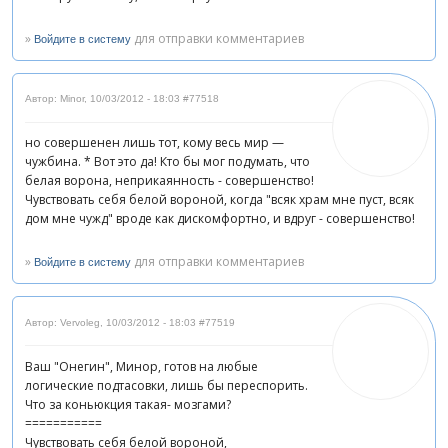
»
для отправки комментариев
Войдите в систему
Автор: Minor
,
10/03/2012 - 18:03
#77518
но совершенен лишь тот, кому весь мир —
чужбина. * Вот это да! Кто бы мог подумать, что
белая ворона, неприкаянность - совершенство!
Чувствовать себя белой вороной, когда "всяк храм мне пуст, всяк
дом мне чужд" вроде как дискомфортно, и вдруг - совершенство!
»
для отправки комментариев
Войдите в систему
Автор: Vervoleg
,
10/03/2012 - 18:03
#77519
Ваш "Онегин", Минор, готов на любые
логические подтасовки, лишь бы переспорить.
Что за коньюкция такая- мозгами?
===========
Чувствовать себя белой вороной,