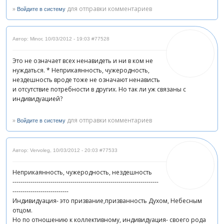
»
для отправки комментариев
Войдите в систему
Автор: Minor
,
10/03/2012 - 19:03
#77528
Это не означает всех ненавидеть и ни в ком не
нуждаться. * Неприкаянность, чужеродность,
нездешность вроде тоже не означают ненависть
и отсутствие потребности в других. Но так ли уж связаны с
индивидуацией?
»
для отправки комментариев
Войдите в систему
Автор: Vervoleg
,
10/03/2012 - 20:03
#77533
Неприкаянность, чужеродность, нездешность
-------------------------------------------------------------------------
----------------------------
Индивидуация- это призвание,призванность Духом, Небесным
отцом.
Но по отношению к коллективному, индивидуация- своего рода