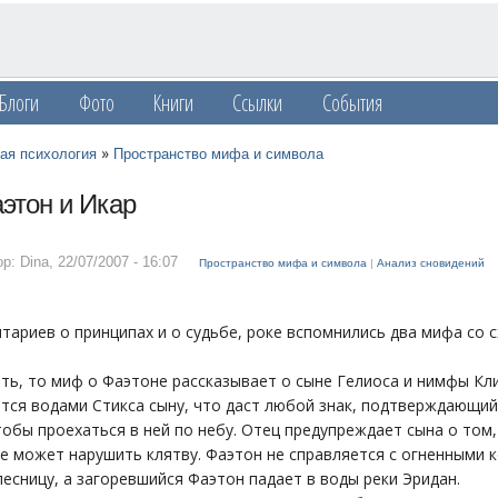
Блоги
Фото
Книги
Ссылки
События
»
ая психология
Пространство мифа и символа
этон и Икар
р: Dina
,
22/07/2007 - 16:07
Пространство мифа и символа
|
Анализ сновидений
тариев о принципах и о судьбе, роке вспомнились два мифа со
ть, то миф о Фаэтоне рассказывает о сыне Гелиоса и нимфы Кл
тся водами Стикса сыну, что даст любой знак, подтверждающий 
тобы проехаться в ней по небу. Отец предупреждает сына о том,
не может нарушить клятву. Фаэтон не справляется с огненными к
есницу, а загоревшийся Фаэтон падает в воды реки Эридан.