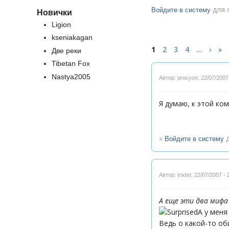
для 
Войдите в систему
Новички
Ligion
kseniakagan
1
2
3
4
…
›
»
Две реки
Tibetan Fox
Nastya2005
Автор: procyon
,
22/07/2007
Я думаю, к этой к
»
д
Войдите в систему
Автор: trixter
,
22/07/2007 - 
А еще эти два мифа
А у меня
Ведь о какой-то об