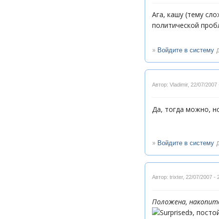
Ага, кашу (тему сло
политической пробле
»
д
Войдите в систему
Автор: Vladimir
,
22/07/2007 
Да, тогда можно, н
»
д
Войдите в систему
Автор: trixter
,
22/07/2007 - 
Положена, накопит
э, посто