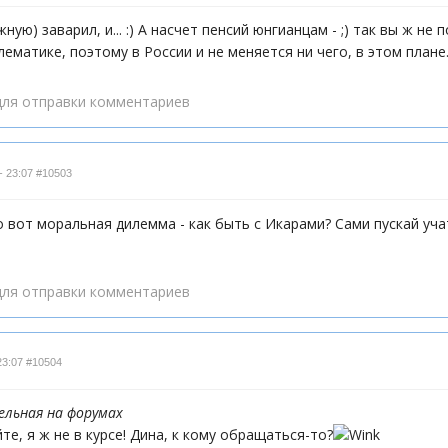
жную) заварил, и... :) А насчет пенсий юнгианцам - ;) так вы ж н
матике, поэтому в России и не меняется ни чего, в этом плане...
ля отправки комментариев
- 23:07
#10503
о вот моральная дилемма - как быть с Икарами? Сами пускай уча
ля отправки комментариев
23:07
#10504
ельная на форумах
йте, я ж не в курсе! Дина, к кому обращаться-то?