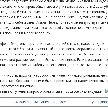
 тоже содержит историю отца и сына. Дедал был великим худож
о видно, что он превзойдет своего учителя. Из зависти Дедал у
ти. Дедал бежит от смертной казни на Крит к могущественному
 своими изобретениями, но не доволен жизнью, так как ощуща
ылья для себя и сына Икара. Перед полетом он напутствует сын
не поднимался слишком высоко, чтобы солнце не сожгло крылья.
я и погибает в морских волнах.
мифе наблюдаем нарушение наставлений отца, однако, традицио
авняться с богом и наказанный за это (некая моралистическая 
оспевается как гибнущая героическая личность. Вот интересно
в можно рассмотреть и действие принципов. Если рассуждать об
ая, что это грозит гибелью всего мира (не только сына). Т.е. в
я личность, похоже, наоборот, не имеет никаких принципов, лег
таваться безнаказанным и быть принятым как царем Миносом, т
 преступления отца?
ызывают у меня вопрос о роли отца в процессе индивидуации…
«Дюймовочка - анима Андерсена?
Куда прив