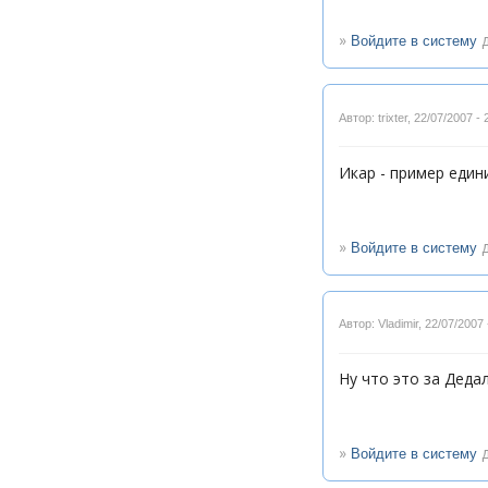
»
д
Войдите в систему
Автор: trixter
,
22/07/2007 - 
Икар - пример едини
»
д
Войдите в систему
Автор: Vladimir
,
22/07/2007 
Ну что это за Дедал
»
д
Войдите в систему