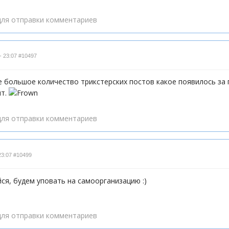
ля отправки комментариев
- 23:07
#10497
е большое количество трикстерских постов какое появилось за 
ит.
ля отправки комментариев
23:07
#10499
йся, будем уповать на самоорганизацию :)
ля отправки комментариев