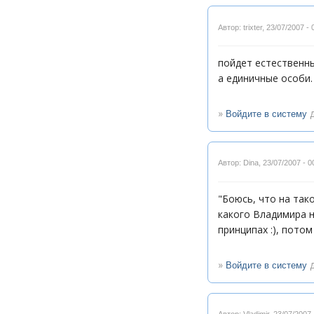
Автор: trixter
,
23/07/2007 - 
пойдет естественн
а единичные особи
»
д
Войдите в систему
Автор: Dina
,
23/07/2007 - 0
"Боюсь, что на так
какого Владимира н
принципах :), потом
»
д
Войдите в систему
Автор: Vladimir
,
23/07/2007 