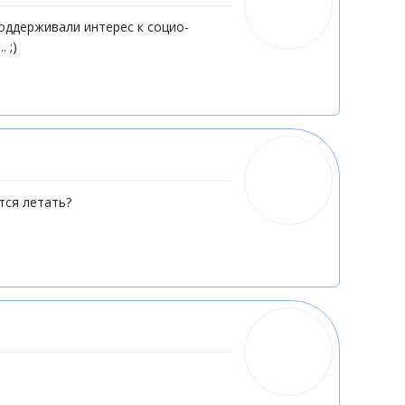
е поддерживали интерес к социо-
 ;)
тся летать?