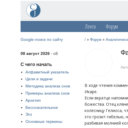
Лента
Форум
»
»
Google-поиск по сайту
/
Форум
Аналитическ
Фа
08 август 2026
- сб
С чего начать
Авто
Алфавитный указатель
Цели и задачи
В ходе чтения коммен
Методика анализа снов
Икаре.
Примеры анализа снов
Если вкратце напомни
Архетип
божества. Отец кляне
Бессознательное
колесницу Гелиоса, ч
Эго
это грозит гибелью, 
Основные термины
разбивая молнией кол