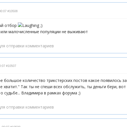
00:07
#10508
ый отбор
;)
. или малочисленные популяции не выживают
ля отправки комментариев
0:07
#10507
ое большое количество трикстерских постов какое появилось за
е хватит." Так ты не спеши всех обслужить, ты деньги бери, вот
 о судьбе... Владимира в рамках форума ;)
ля отправки комментариев
- 00:07
#10509