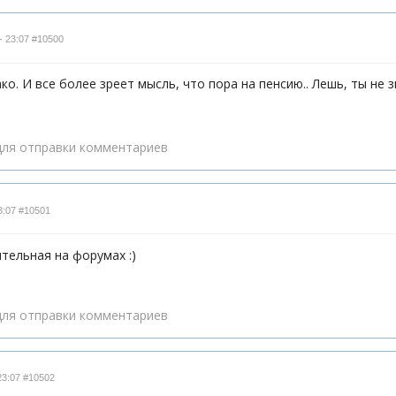
- 23:07
#10500
ко. И все более зреет мысль, что пора на пенсию.. Лешь, ты не
ля отправки комментариев
3:07
#10501
ительная на форумах :)
ля отправки комментариев
23:07
#10502