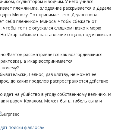
ником, скульптором и зодчим. У него учился
бивает племянника, злодеяние раскрывается и Дедала
 царю Миносу. Тот принимает его. Дедал снова
ет себя пленником Миноса. Чтобы сбежать от
а, чтобы тот не опускался слишком низко к морю
 Но Икар забывает наставление отца и, поднявшись к
нно Фаэтон рассматривается как возгордившийся
трактовка), а Икар воспринимается
, почему?
ывательски, Гелиос, дав клятву, не может ее
опрос, до каких пределов распространяется действие
ко идет на убийство в угоду собственному величию. И
ак и царем Кокалом. Может быть, гибель сына и
одят поиски фаллоса»