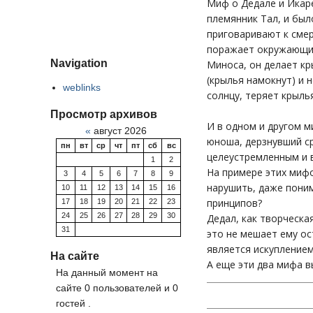
Миф о Дедале и Икаре
племянник Тал, и был
приговаривают к смер
поражает окружающих
Navigation
Миноса, он делает кр
(крылья намокнут) и 
weblinks
солнцу, теряет крыль
Просмотр архивов
И в одном и другом 
«
август 2026
юноша, дерзнувший ср
пн
вт
ср
чт
пт
сб
вс
целеустремленным и в
1
2
На примере этих мифо
3
4
5
6
7
8
9
нарушить, даже поним
10
11
12
13
14
15
16
принципов?
17
18
19
20
21
22
23
24
25
26
27
28
29
30
Дедал, как творческа
31
это не мешает ему ос
является искуплением
На сайте
А еще эти два мифа в
На данный момент на
сайте 0 пользователей и 0
гостей .