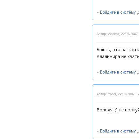
»
д
Войдите в систему
Автор: Vladimir
,
22/07/2007 
Боюсь, что на тако
Владимира не хват
»
д
Войдите в систему
Автор: trixter
,
22/07/2007 - 
Володя, ;) не волну
»
д
Войдите в систему