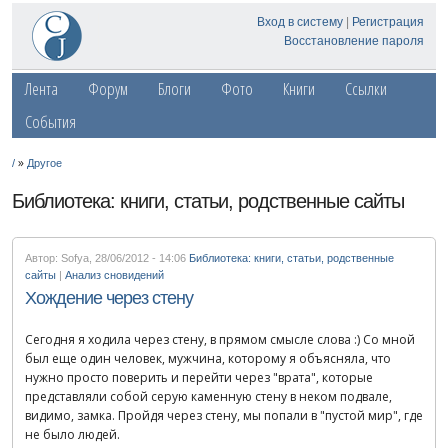
Вход в систему
|
Регистрация
Восстановление пароля
Лента
Форум
Блоги
Фото
Книги
Ссылки
События
»
/
Другое
Библиотека: книги, статьи, родственные сайты
Автор: Sofya
,
28/06/2012 - 14:06
Библиотека: книги, статьи, родственные
сайты
|
Анализ сновидений
Хождение через стену
Сегодня я ходила через стену, в прямом смысле слова :) Со мной
был еще один человек, мужчина, которому я объясняла, что
нужно просто поверить и перейти через "врата", которые
представляли собой серую каменную стену в неком подвале,
видимо, замка. Пройдя через стену, мы попали в "пустой мир", где
не было людей.