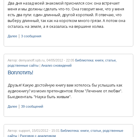
Два дня назад моей знакомой приснился сон: она встречает
меня и мы должны сделать что-то. Она говорит мне, что у меня
есть два пути: один длинный, другой короткий. Я отвечаю, что
выберу длинный, так как на коротком много грязи. А потом она
осталась на земле, а я оказалась на вершине холма.
|
Далее
3 сообщения
Автор: demyanoff.spb.ru
,
04/05/2012 - 22:05
Библиотека: книги, статьи,
родственные сайты
|
Анализ сновидений
Воплотить!
Друзья! Какую достойную книгу вам хотелось бы услышать как
аудиокнигу? из моих претендентов: Ялом "Лечение от любви".
Бьюдженталь "Наука быть живым".
|
Далее
39 сообщений
Автор: support
,
15/01/2012 - 15:01
Библиотека: книги, статьи, родственные
сайты
|
Разговор с аналитиком