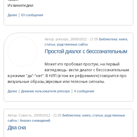
Из википедии:
|
Далее
63 сообщения
Автор: princeps
,
28/05/2012 - 17:05
Библиотека: книги,
статьи, родственные сайты
Простой диалог с бессознательным
Может кто пробовал простую, на первый
взгляд вещь- вести диалог с бессознательным
в режиме "да"-"нет". В НЛП (в том же рефреминге) говорится про
визуальные образы,звуковые или телесные сигналы.
|
|
Далее
Дневник пользователя princeps
4 сообщения
Автор: Совесть
,
20/05/2012 - 21:05
Библиотека: книги, статьи, родственные
сайты
|
Анализ сновидений
Два сна