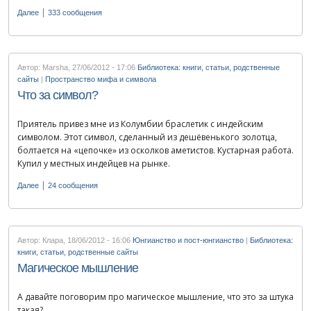
|
Далее
333 сообщения
Автор: Marsha
,
27/06/2012 - 17:06
Библиотека: книги, статьи, родственные
сайты
|
Пространство мифа и символа
Что за символ?
Приятель привез мне из Колумбии браслетик с индейским
символом. Этот символ, сделанный из дешёвенького золотца,
болтается на «цепочке» из осколков аметистов. Кустарная работа.
Купил у местных индейцев на рынке.
|
Далее
24 сообщения
Автор: Клара
,
18/06/2012 - 16:06
Юнгианство и пост-юнгианство
|
Библиотека:
книги, статьи, родственные сайты
Магическое мышление
А давайте поговорим про магическое мышление, что это за штука
такая?